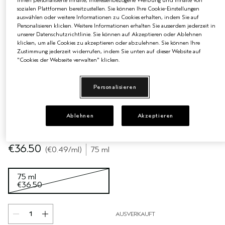
Ihnen personalisierte Inhalte, interessenbezogene Werbung und Inhalte von
sozialen Plattformen bereitzustellen. Sie können Ihre Cookie-Einstellungen
EMPFINDLICHE KOPFHAUT
PURE ABUNDANCE
auswählen oder weitere Informationen zu Cookies erhalten, indem Sie auf
Personalisieren klicken. Weitere Informationen erhalten Sie ausserdem jederzeit in
unserer Datenschutzrichtlinie. Sie können auf Akzeptieren oder Ablehnen
ALLE KOLLEKTIONEN
klicken, um alle Cookies zu akzeptieren oder abzulehnen. Sie können Ihre
Zustimmung jederzeit widerrufen, indem Sie unten auf dieser Website auf
"Cookies der Webseite verwalten" klicken.
Personalisieren
Ablehnen
Akzeptieren
€36.50
€0.49
/ml
75 ml
75 ml
€36.50
AUSVERKAUFT