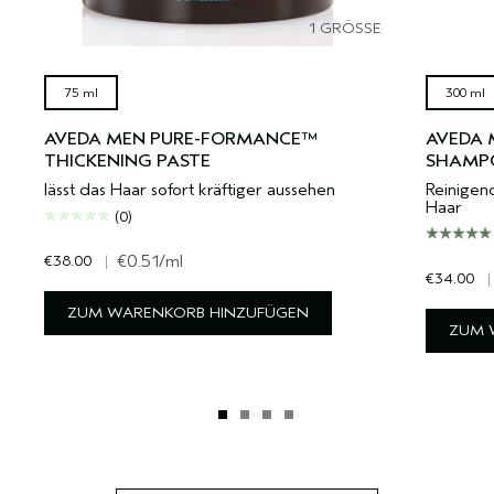
1 GRÖSSE
75 ml
300 ml
AVEDA MEN PURE-FORMANCE™
AVEDA 
THICKENING PASTE
SHAMP
lässt das Haar sofort kräftiger aussehen
Reinigend
Haar
(0)
€38.00
|
€0.51
/ml
€34.00
|
ZUM WARENKORB HINZUFÜGEN
ZUM 