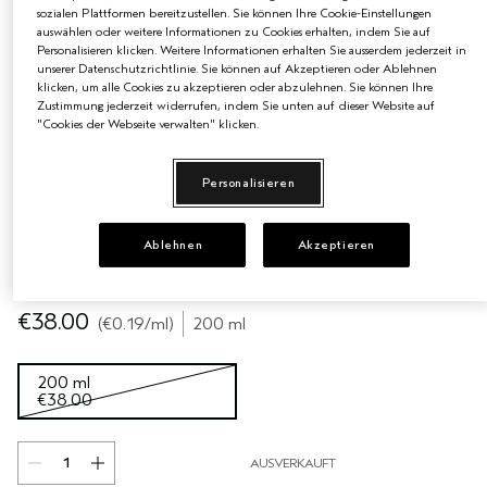
sozialen Plattformen bereitzustellen. Sie können Ihre Cookie-Einstellungen
auswählen oder weitere Informationen zu Cookies erhalten, indem Sie auf
EMPFINDLICHE KOPFHAUT
PURE ABUNDANCE
Personalisieren klicken. Weitere Informationen erhalten Sie ausserdem jederzeit in
unserer Datenschutzrichtlinie. Sie können auf Akzeptieren oder Ablehnen
ALLE KOLLEKTIONEN
klicken, um alle Cookies zu akzeptieren oder abzulehnen. Sie können Ihre
Zustimmung jederzeit widerrufen, indem Sie unten auf dieser Website auf
"Cookies der Webseite verwalten" klicken.
Personalisieren
Ablehnen
Akzeptieren
€38.00
€0.19
/ml
200 ml
200 ml
€38.00
AUSVERKAUFT