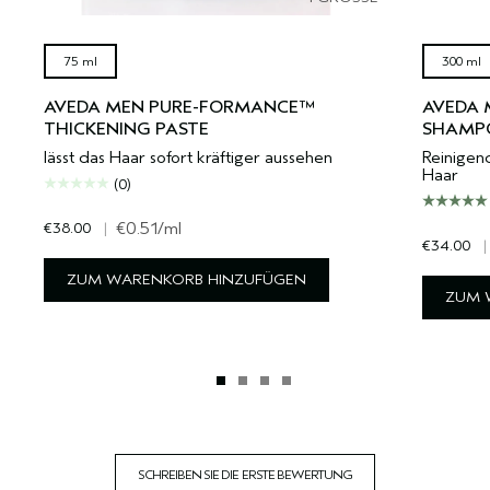
75 ml
300 ml
AVEDA MEN PURE-FORMANCE™
AVEDA 
THICKENING PASTE
SHAMP
lässt das Haar sofort kräftiger aussehen
Reinigend
Haar
(0)
€38.00
|
€0.51
/ml
€34.00
|
ZUM WARENKORB HINZUFÜGEN
ZUM 
SCHREIBEN SIE DIE ERSTE BEWERTUNG