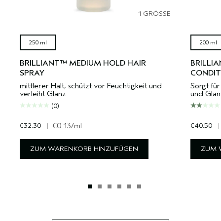
1 GRÖSSE
250 ml
200 ml
BRILLIANT™ MEDIUM HOLD HAIR
BRILLI
SPRAY
CONDIT
mittlerer Halt, schützt vor Feuchtigkeit und
Sorgt fü
verleiht Glanz
und Glan
(0)
€32.30
|
€0.13
/ml
€40.50
|
ZUM WARENKORB HINZUFÜGEN
ZUM 