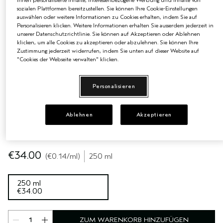
Ihnen personalisierte Inhalte, interessenbezogene Werbung und Inhalte von
sozialen Plattformen bereitzustellen. Sie können Ihre Cookie-Einstellungen
EMPFINDLICHE KOPFHAUT
PURE ABUNDANCE
auswählen oder weitere Informationen zu Cookies erhalten, indem Sie auf
Personalisieren klicken. Weitere Informationen erhalten Sie ausserdem jederzeit in
unserer Datenschutzrichtlinie. Sie können auf Akzeptieren oder Ablehnen
ALLE KOLLEKTIONEN
klicken, um alle Cookies zu akzeptieren oder abzulehnen. Sie können Ihre
Zustimmung jederzeit widerrufen, indem Sie unten auf dieser Website auf
"Cookies der Webseite verwalten" klicken.
Personalisieren
Ablehnen
Akzeptieren
€34.00
€0.14
/ml
250 ml
250 ml
€34.00
ZUM WARENKORB HINZUFÜGEN