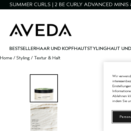
SUMMER CURLS | 2 BE CURLY ADVANCED MINIS 
BESTSELLER
HAAR UND KOPFHAUT
STYLING
HAUT UND
Home
/
Styling
/
Textur & Halt
Wir verwende
interessenbe
Einstellunge
Informatione
Ablehnen kli
indem Sie un
Person