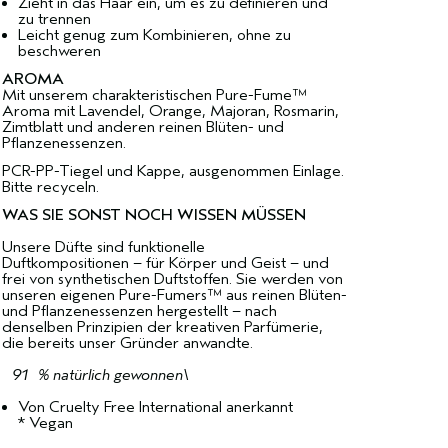
Zieht in das Haar ein, um es zu definieren und
zu trennen
Leicht genug zum Kombinieren, ohne zu
beschweren
AROMA
Mit unserem charakteristischen Pure-Fume™
Aroma mit Lavendel, Orange, Majoran, Rosmarin,
Zimtblatt und anderen reinen Blüten- und
Pflanzenessenzen.
PCR-PP-Tiegel und Kappe, ausgenommen Einlage.
Bitte recyceln.
WAS SIE SONST NOCH WISSEN MÜSSEN
Unsere Düfte sind funktionelle
Duftkompositionen – für Körper und Geist – und
frei von synthetischen Duftstoffen. Sie werden von
unseren eigenen Pure-Fumers™ aus reinen Blüten-
und Pflanzenessenzen hergestellt – nach
denselben Prinzipien der kreativen Parfümerie,
die bereits unser Gründer anwandte.
91 % natürlich gewonnen\
Von Cruelty Free International anerkannt
* Vegan