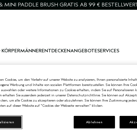
& MINI PADDLE BRUSH GRATIS AB 99 € BESTELLWER
 KÖRPER
MÄNNER
ENTDECKEN
ANGEBOTE
SERVICES
n Cookies, um den Verkehr auf unserer Website zu analysieren, Ihnen personalisierte Inhalt
zogene Werbung und Inhalte von sozialen Plattformen bereitzustellen. Sie können Ihre Cook
n auswählen oder weitere Informationen zu Cookies erhalten, indem Sie auf Personalisieren k
n erhalten Sie ausserdem jederzeit in unserer Datenschutzrichtlinie. Sie können auf Akzept
cken, um alle Cookies zu akzeptieren oder abzulehnen. Sie können Ihre Zustimmung jederz
ten auf dieser Website auf "Cookies der Webseite verwalten" klicken.
alisieren
Ablehnen
Akz