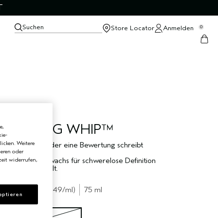
T
Suchen
Store Locator
Anmelden
0
DEFINING WHIP™
e,
ie-
licken. Weitere
Sei der Erste, der eine Bewertung schreibt
ieren oder
Lockeres Haarwachs für schwerelose Definition
eit widerrufen,
und leichten Halt.
€36.50
€0.49
/ml
75 ml
eptieren
75 ml