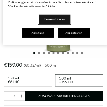
Zustimmung jederzeit widerrufen, indem Sie unten auf dieser Website auf
"Cookies der Webseite verwalten" klicken.
EMPFINDLICHE KOPFHAUT
PURE ABUNDANCE
ALLE KOLLEKTIONEN
Personalisieren
Ablehnen
Akzeptieren
€159.00
€0.32
/ml
500 ml
150 ml
500 ml
€61.40
€159.00
ZUM WARENKORB HINZUFÜGEN