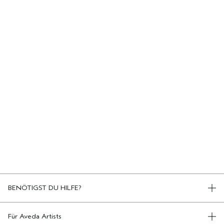
BENÖTIGST DU HILFE?
TELEFON +498920194161
KONTAKT
Für Aveda Artists