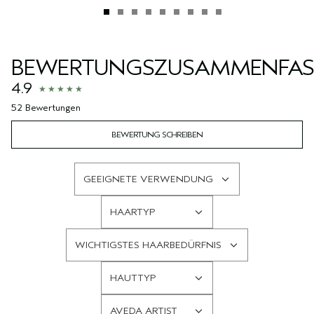
BEWERTUNGSZUSAMMENFA
4.9
52 Bewertungen
BEWERTUNG SCHREIBEN
GEEIGNETE VERWENDUNG
EINE
LISTE
HAARTYP
DER
EINE
AM
LISTE
WICHTIGSTES HAARBEDÜRFNIS
HÄUFIGSTEN
DER
EINE
BEWERTETEN
AM
LISTE
PRODUKTE,
HAUTTYP
HÄUFIGSTEN
DER
EINE
AUFGESCHLÜSSELT
BEWERTETEN
AM
LISTE
NACH
PRODUKTE,
AVEDA ARTIST
HÄUFIGSTEN