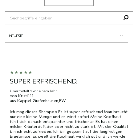
DER
EINE
HÄNDLER-
AUFGESCHLÜSSELT
BEWERTETEN
AM
LISTE
PRODUKT-
NACH
PRODUKTE,
HÄUFIGSTEN
DER
ID,
HÄNDLER-
AUFGESCHLÜSSELT
BEWERTETEN
AM
PRODUKTNAME,
PRODUKT-
NACH
PRODUKTE,
HÄUFIGSTEN
MARKE,
ID,
HÄNDLER-
AUFGESCHLÜSSELT
BEWERTETEN
KATEGORIE,
PRODUKTNAME,
PRODUKT-
NACH
PRODUKTE,
DURCHSCHNITTLICHER
MARKE,
ID,
HÄNDLER-
AUFGESCHLÜSSELT
BEWERTUNG
KATEGORIE,
PRODUKTNAME,
PRODUKT-
NACH
UND
DURCHSCHNITTLICHER
MARKE,
ID,
HÄNDLER-
ANZAHL
BEWERTUNG
KATEGORIE,
PRODUKTNAME,
PRODUKT-
DER
UND
DURCHSCHNITTLICHER
MARKE,
ID,
BEWERTUNGEN
ANZAHL
BEWERTUNG
KATEGORIE,
PRODUKTNAME,
SUPER ERFRISCHEND.
DER
UND
DURCHSCHNITTLICHER
MARKE,
BEWERTUNGEN
ANZAHL
BEWERTUNG
Übermittelt
1 vor einem Jahr
KATEGORIE,
von
Kristi111
DER
UND
DURCHSCHNITTLICHER
aus
Kappel-Grafenhausen,BW
BEWERTUNGEN
ANZAHL
BEWERTUNG
DER
Ich mag dieses Shampoo.Es ist super erfrischend.Man braucht
UND
nur eine kleine Menge und es wirkt sofort.Meine Kopfhaut
BEWERTUNGEN
ANZAHL
fühlt sich danach entspannter und frischer an.Es hat einen
DER
milden Kräuterduft,der aber nicht zu stark ist. Mit der Qualität
BEWERTUNGEN
bin ich echt zufrieden. Ich bin gespannt auf die langfristigen
Ergebnisse. Es peelt die Kopfhaut wirklich gut und ich werde