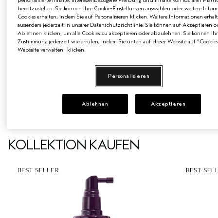
personalisierte Inhalte, interessenbezogene Werbung und Inhalte von sozialen Platt
bereitzustellen. Sie können Ihre Cookie-Einstellungen auswählen oder weitere Infor
**Natürlich gewonnen nach ISO 16128. Aus pflanzlichen
Cookies erhalten, indem Sie auf Personalisieren klicken. Weitere Informationen erhal
Quellen, nicht-erdölbasierten mineralischen Quellen
ausserdem jederzeit in unserer Datenschutzrichtlinie. Sie können auf Akzeptieren o
und/oder Wasser.
Ablehnen klicken, um alle Cookies zu akzeptieren oder abzulehnen. Sie können Ihr
Zustimmung jederzeit widerrufen, indem Sie unten auf dieser Website auf "Cookies
Webseite verwalten" klicken.
ANWENDUNG
Personalisieren
ZUTATEN & SICHERHEIT
Ablehnen
Akzeptieren
KOLLEKTION KAUFEN
BEST SELLER
BEST SEL