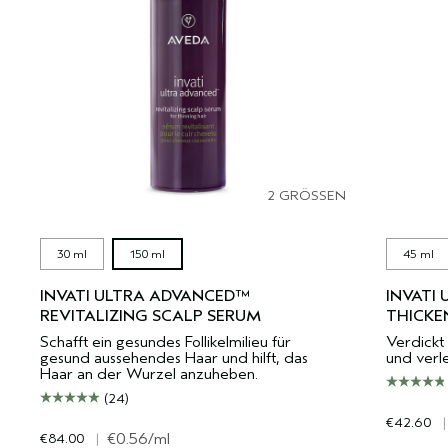
2 GRÖSSEN
30 ml
150 ml
45 ml
INVATI ULTRA ADVANCED™
INVATI
REVITALIZING SCALP SERUM
THICKE
Schafft ein gesundes Follikelmilieu für
Verdickt 
gesund aussehendes Haar und hilft, das
und verle
Haar an der Wurzel anzuheben.
(24)
€42.60
|
€84.00
|
€0.56
/ml