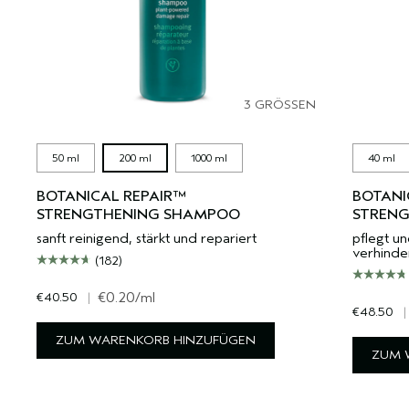
3 GRÖSSEN
50 ml
200 ml
1000 ml
40 ml
BOTANICAL REPAIR™
BOTANI
STRENGTHENING SHAMPOO
STRENG
sanft reinigend, stärkt und repariert
pflegt un
verhinder
(182)
€40.50
|
€0.20
/ml
€48.50
|
ZUM WARENKORB HINZUFÜGEN
ZUM 