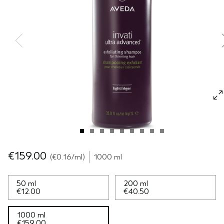
EMPFINDLICHE KOPFHAUT
PURE ABUNDANCE
ALLE KOLLEKTIONEN
€159.00
€0.16
/ml
1000 ml
50 ml
200 ml
€12.00
€40.50
1000 ml
€159.00