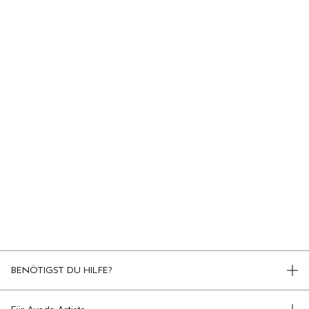
BENÖTIGST DU HILFE?
TELEFON +498920194161