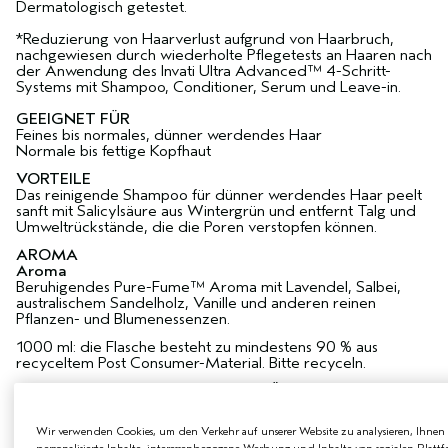
Dermatologisch getestet.
*Reduzierung von Haarverlust aufgrund von Haarbruch,
nachgewiesen durch wiederholte Pflegetests an Haaren nach
der Anwendung des Invati Ultra Advanced™ 4-Schritt-
Systems mit Shampoo, Conditioner, Serum und Leave-in.
GEEIGNET FÜR
Feines bis normales, dünner werdendes Haar
Normale bis fettige Kopfhaut
VORTEILE
Das reinigende Shampoo für dünner werdendes Haar peelt
sanft mit Salicylsäure aus Wintergrün und entfernt Talg und
Umweltrückstände, die die Poren verstopfen können.
AROMA
Aroma
Beruhigendes Pure-Fume™ Aroma mit Lavendel, Salbei,
australischem Sandelholz, Vanille und anderen reinen
Pflanzen- und Blumenessenzen.
1000 ml: die Flasche besteht zu mindestens 90 % aus
recyceltem Post Consumer-Material. Bitte recyceln.
WAS SIE SONST NOCH WISSEN MÜSSEN
Zu 95 % natürlich gewonnen**. Vegan. Mit Leaping Bunny-
Wir verwenden Cookies, um den Verkehr auf unserer Website zu analysieren, Ihnen
Gütesiegel.