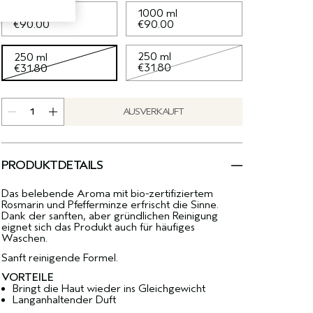
1000 ml
1000 ml
€90.00
€90.00
250 ml
250 ml
€31.80
€31.80
AUSVERKAUFT
PRODUKTDETAILS
Das belebende Aroma mit bio-zertifiziertem
Rosmarin und Pfefferminze erfrischt die Sinne.
Dank der sanften, aber gründlichen Reinigung
eignet sich das Produkt auch für häufiges
Waschen.
Sanft reinigende Formel.
VORTEILE
Bringt die Haut wieder ins Gleichgewicht
Langanhaltender Duft