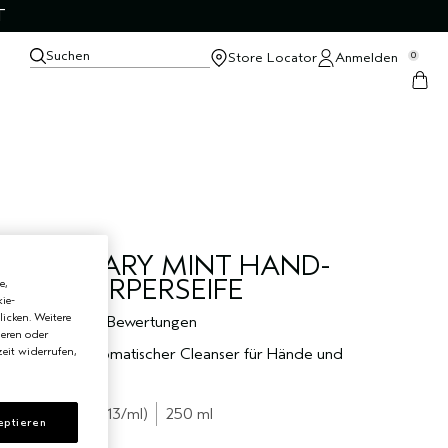
T
Suchen
Store Locator
Anmelden
0
ROSEMARY MINT HAND-
UND KÖRPERSEIFE
e,
ie-
licken. Weitere
5.0
1 Bewertungen
ieren oder
belebender aromatischer Cleanser für Hände und
eit widerrufen,
Körper
€31.80
€0.13
/ml
250 ml
eptieren