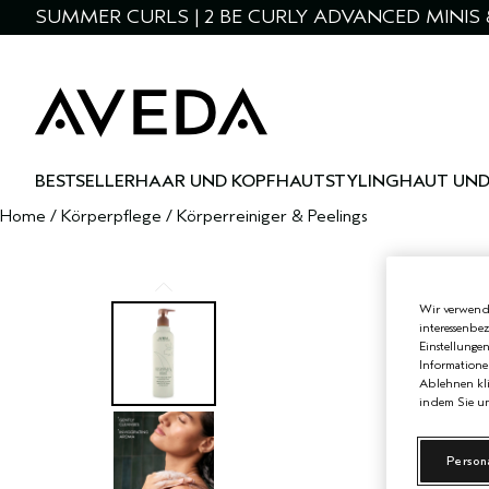
SUMMER CURLS | 2 BE CURLY ADVANCED MINIS 
BESTSELLER
HAAR UND KOPFHAUT
STYLING
HAUT UND
Home
/
Körperpflege
/
Körperreiniger & Peelings
Wir verwende
interessenbe
Einstellunge
Informatione
Ablehnen kli
indem Sie un
Person