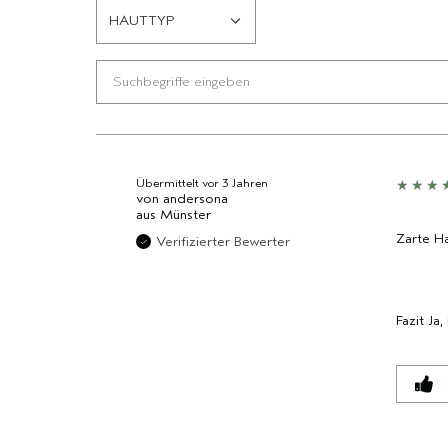
HAUTTYP
EINE
LISTE
DER
AM
HÄUFIGSTEN
BEWERTETEN
PRODUKTE,
AUFGESCHLÜSSELT
Übermittelt
vor 3 Jahren
von
andersona
NACH
aus
Münster
HÄNDLER-
Zarte H
PRODUKT-
Verifizierter Bewerter
ID,
PRODUKTNAME,
MARKE,
Fazit
Ja,
KATEGORIE,
DURCHSCHNITTLICHER
BEWERTUNG
UND
ANZAHL
DER