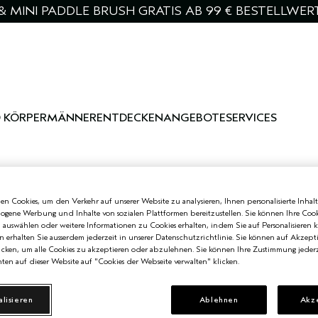
& MINI PADDLE BRUSH GRATIS AB 99 € BESTELLWER
 KÖRPER
MÄNNER
ENTDECKEN
ANGEBOTE
SERVICES
n Cookies, um den Verkehr auf unserer Website zu analysieren, Ihnen personalisierte Inhalt
zogene Werbung und Inhalte von sozialen Plattformen bereitzustellen. Sie können Ihre Cook
n auswählen oder weitere Informationen zu Cookies erhalten, indem Sie auf Personalisieren k
n erhalten Sie ausserdem jederzeit in unserer Datenschutzrichtlinie. Sie können auf Akzept
cken, um alle Cookies zu akzeptieren oder abzulehnen. Sie können Ihre Zustimmung jederz
ten auf dieser Website auf "Cookies der Webseite verwalten" klicken.
alisieren
Ablehnen
Akz