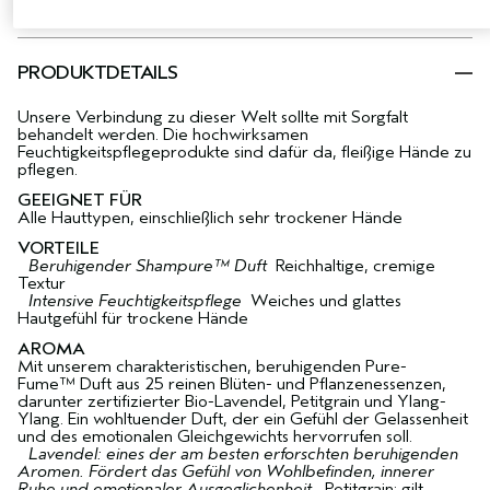
PRODUKTDETAILS
Unsere Verbindung zu dieser Welt sollte mit Sorgfalt
behandelt werden. Die hochwirksamen
Feuchtigkeitspflegeprodukte sind dafür da, fleißige Hände zu
pflegen.
GEEIGNET FÜR
Alle Hauttypen, einschließlich sehr trockener Hände
VORTEILE
Beruhigender Shampure™ Duft
Reichhaltige, cremige
Textur
Intensive Feuchtigkeitspflege
Weiches und glattes
Hautgefühl für trockene Hände
AROMA
Mit unserem charakteristischen, beruhigenden Pure-
Fume™ Duft aus 25 reinen Blüten- und Pflanzenessenzen,
darunter zertifizierter Bio-Lavendel, Petitgrain und Ylang-
Ylang. Ein wohltuender Duft, der ein Gefühl der Gelassenheit
und des emotionalen Gleichgewichts hervorrufen soll.
Lavendel: eines der am besten erforschten beruhigenden
Aromen. Fördert das Gefühl von Wohlbefinden, innerer
Ruhe und emotionaler Ausgeglichenheit.
Petitgrain: gilt