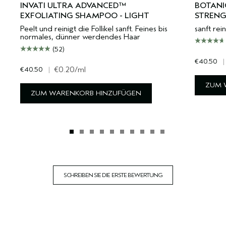
INVATI ULTRA ADVANCED™
BOTANI
EXFOLIATING SHAMPOO - LIGHT
STREN
Peelt und reinigt die Follikel sanft. Feines bis
sanft rei
normales, dünner werdendes Haar
(52)
€40.50
|
€40.50
|
€0.20
/ml
ZUM 
ZUM WARENKORB HINZUFÜGEN
SCHREIBEN SIE DIE ERSTE BEWERTUNG