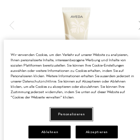
EMPFINDLICHE KOPFHAUT
PURE ABUNDANCE
ALLE KOLLEKTIONEN
Wir verwenden Cookies, um den Verkehr auf unserer Website zu analysieren,
Ihnen personalisierte Inhalte, interessenbezogene Werbung und Inhalte von
sozialen Plattformen bereitzustellen. Sie können Ihre Cookie-Einstellungen
auswählen oder weitere Informationen zu Cookies erhalten, indem Sie auf
Personalisieren klicken. Weitere Informationen erhalten Sie ausserdem jederzeit in
unserer Datenschutzrichtlinie. Sie können auf Akzeptieren oder Ablehnen
klicken, um alle Cookies zu akzeptieren oder abzulehnen. Sie können Ihre
Zustimmung jederzeit widerrufen, indem Sie unten auf dieser Website auf
€29.50
"Cookies der Webseite verwalten" klicken.
€0.30
/ml
100 ml
Personalisieren
100 ml
€29.50
Ablehnen
Akzeptieren
ZUM WARENKORB HINZUFÜGEN