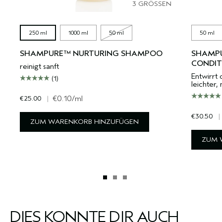
3 GRÖSSEN
250 ml
1000 ml
50 ml
50 ml
SHAMPURE™ NURTURING SHAMPOO
SHAMP
CONDIT
reinigt sanft
Entwirrt 
(1)
leichter,
€25.00
|
€0.10
/ml
€30.50
|
ZUM WARENKORB HINZUFÜGEN
ZUM 
DIES KÖNNTE DIR AUCH