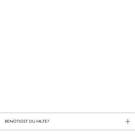
BENÖTIGST DU HILFE?
TELEFON +498920194161