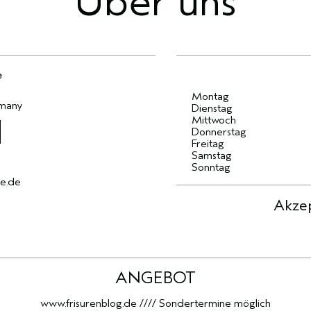
Über uns
e
Montag
many
Dienstag
Mittwoch
Donnerstag
Freitag
Samstag
Sonntag
re.de
Akzep
ANGEBOT
www.frisurenblog.de //// Sondertermine möglich