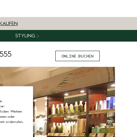
NKAUFEN
STYLING
4555
ONLINE BUCHEN
e,
ie-
licken. Weitere
ieren oder
eit widerrufen,