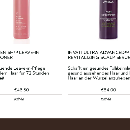
ENISH™ LEAVE-IN
INVATI ULTRA ADVANCED™
IONER
REVITALIZING SCALP SERU
auende Leave-in-Pflege
Schafft ein gesundes Follikelmili
dem Haar für 72 Stunden
gesund aussehendes Haar und hi
eit
Haar an der Wurzel anzuheben
€48.50
€84.00
200 ml
150 ml
200 ml
150 ml