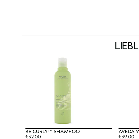
LIEB
BE CURLY™ SHAMPOO
AVEDA 
€32.00
€39.00