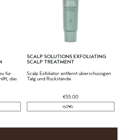
SCALP SOLUTIONS EXFOLIATING
M
SCALP TREATMENT
eu für
Scalp Exfoliator entfernt überschüssigen
lft, das
Talg und Rückstände
.
€55.00
150 ml
150 ml