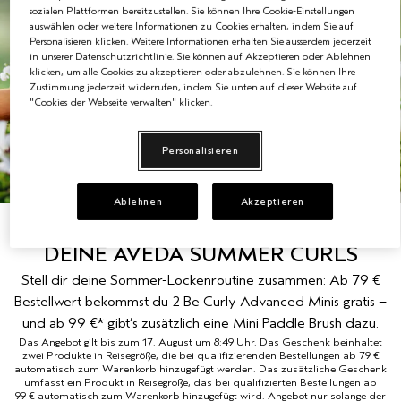
sozialen Plattformen bereitzustellen. Sie können Ihre Cookie-Einstellungen
auswählen oder weitere Informationen zu Cookies erhalten, indem Sie auf
EMPFINDLICHE KOPFHAUT
PURE ABUNDANCE
Personalisieren klicken. Weitere Informationen erhalten Sie ausserdem jederzeit
in unserer Datenschutzrichtlinie. Sie können auf Akzeptieren oder Ablehnen
ALLE KOLLEKTIONEN
klicken, um alle Cookies zu akzeptieren oder abzulehnen. Sie können Ihre
Zustimmung jederzeit widerrufen, indem Sie unten auf dieser Website auf
"Cookies der Webseite verwalten" klicken.
Personalisieren
Ablehnen
Akzeptieren
BE CURLY ADVANCED™
DEINE AVEDA SUMMER CURLS
Stell dir deine Sommer-Lockenroutine zusammen: Ab 79 €
Bestellwert bekommst du 2 Be Curly Advanced Minis gratis –
und ab 99 €* gibt’s zusätzlich eine Mini Paddle Brush dazu.
Das Angebot gilt bis zum 17. August um 8:49 Uhr. Das Geschenk beinhaltet
zwei Produkte in Reisegröße, die bei qualifizierenden Bestellungen ab 79 €
automatisch zum Warenkorb hinzugefügt werden. Das zusätzliche Geschenk
umfasst ein Produkt in Reisegröße, das bei qualifizierten Bestellungen ab
99 € automatisch zum Warenkorb hinzugefügt wird. Angebot nur solange der