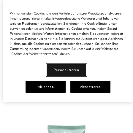
200 ml
50 ml
1000 ml
Wir verwenden Cookies, um den Verkehr auf unserer Website zu analysieren,
SCALP SOLUTIONS BALANCING SHAMPOO
Ihnen personalisierte Inhalte, interessenbezogene Werbung und Inhalte von
sozialen Plattformen bereitzustellen. Sie können Ihre Cookie-Einstellungen
Ein sanftes Shampoo, das sofort Verschmutzungen und
auswählen oder weitere Informationen zu Cookies erhalten, indem Sie auf
Rückstände von Haar und Kopfhaut entfernt.
Personalisieren klicken. Weitere Informationen erhalten Sie ausserdem jederzeit
(138)
in unserer Datenschutzrichtlinie. Sie können auf Akzeptieren oder Ablehnen
klicken, um alle Cookies zu akzeptieren oder abzulehnen. Sie können Ihre
€40.50
|
€0.20
/ml
Zustimmung jederzeit widerrufen, indem Sie unten auf dieser Website auf
"Cookies der Webseite verwalten" klicken.
ZUM WARENKORB HINZUFÜGEN
Personalisieren
Ablehnen
Akzeptieren