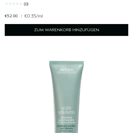
(0)
€52.00
|
€0.35
/ml
ZUM WARENKORB HINZUFÜGEN