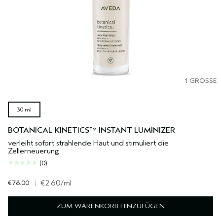
1 GRÖSSE
30 ml
BOTANICAL KINETICS™ INSTANT LUMINIZER
verleiht sofort strahlende Haut und stimuliert die
Zellerneuerung.
(0)
€78.00
|
€2.60
/ml
ZUM WARENKORB HINZUFÜGEN