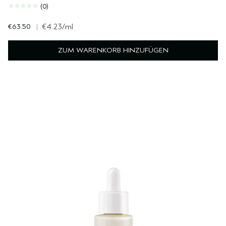
(0)
€63.50
|
€4.23
/ml
ZUM WARENKORB HINZUFÜGEN