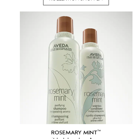
™
ROSEMARY MINT