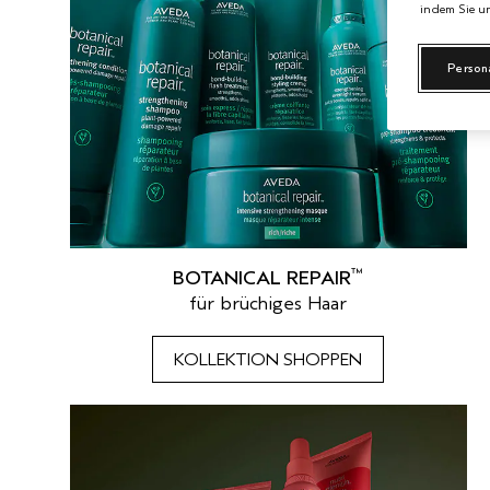
indem Sie un
Person
™
BOTANICAL REPAIR
für brüchiges Haar
KOLLEKTION SHOPPEN