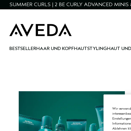
SUMMER CURLS | 2 BE CURLY ADVANCED MINIS 
BESTSELLER
HAAR UND KOPFHAUT
STYLING
HAUT UND
Wir verwende
interessenbe
Einstellunge
Informatione
Ablehnen kli