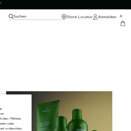
T
Suchen
Store Locator
Anmelden
0
e,
ie-
licken. Weitere
ieren oder
eit widerrufen,