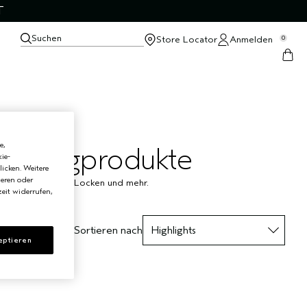
T
Suchen
Store Locator
Anmelden
0
e,
Stylingprodukte
ie-
licken. Weitere
ieren oder
ür Volumen, Frizz, Locken und mehr.
eit widerrufen,
Sortieren nach
eptieren