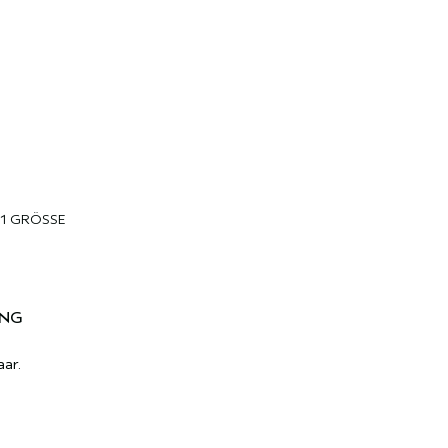
1 GRÖSSE
ING
aar.