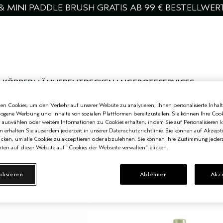
& MINI PADDLE BRUSH GRATIS AB 99 € BESTELLWER
 KÖRPER
MÄNNER
ENTDECKEN
ANGEBOTE
SERVICES
n Cookies, um den Verkehr auf unserer Website zu analysieren, Ihnen personalisierte Inhalt
nfaches Haarstyling und 
zogene Werbung und Inhalte von sozialen Plattformen bereitzustellen. Sie können Ihre Cook
n auswählen oder weitere Informationen zu Cookies erhalten, indem Sie auf Personalisieren k
n erhalten Sie ausserdem jederzeit in unserer Datenschutzrichtlinie. Sie können auf Akzept
estination für leichtes Haarstyling und natürliche Styling-Behandlungen f
cken, um alle Cookies zu akzeptieren oder abzulehnen. Sie können Ihre Zustimmung jederz
ten auf dieser Website auf "Cookies der Webseite verwalten" klicken.
alisieren
Ablehnen
Akz
NEU