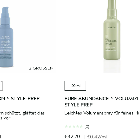
2 GRÖSSEN
100 ml
ON™ STYLE-PREP
PURE ABUNDANCE™ VOLUMIZ
STYLE PREP
m schützt, glättet das
Leichtes Volumenspray für feines H
s vor
(0)
€42.20
l
|
€0.42
/ml