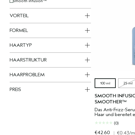
smooth infusion™
VORTEIL
FORMEL
HAARTYP
HAARSTRUKTUR
HAARPROBLEM
100 ml
25 ml
PREIS
SMOOTH INFUSI
SMOOTHER™
Das Anti-Frizz-Seru
Haar und bereitet e
(0)
€42.60
|
€0.43
/m