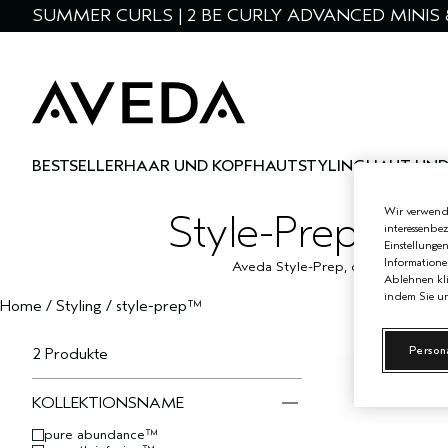
SUMMER CURLS | 2 BE CURLY ADVANCED MINIS 
BESTSELLER
HAAR UND KOPFHAUT
STYLING
HAUT UND
Wir verwende
Style-Prep™: ei
interessenbe
Einstellunge
Informatione
Aveda Style-Prep, deine Lieblingsd
Ablehnen kli
indem Sie un
Home
/
Styling
/
style-prep™
Person
2 Produkte
KOLLEKTIONSNAME
pure abundance™