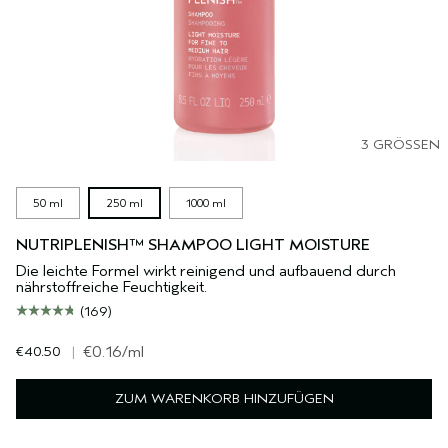
3 GRÖSSEN
50 ml
250 ml
1000 ml
NUTRIPLENISH™ SHAMPOO LIGHT MOISTURE
Die leichte Formel wirkt reinigend und aufbauend durch
nährstoffreiche Feuchtigkeit.
(169)
€40.50
|
€0.16
/ml
ZUM WARENKORB HINZUFÜGEN