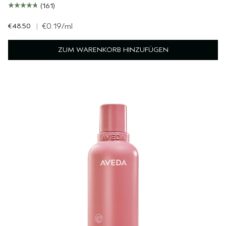
(161)
€48.50
|
€0.19
/ml
ZUM WARENKORB HINZUFÜGEN