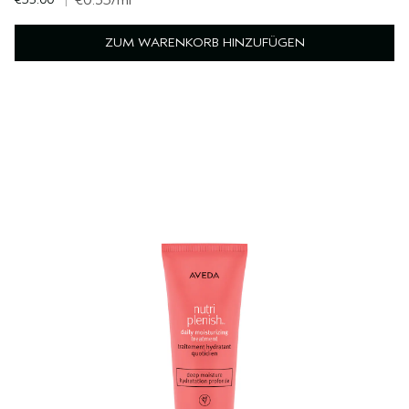
€0.35
/ml
ZUM WARENKORB HINZUFÜGEN