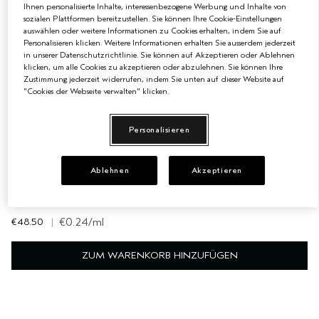
Ihnen personalisierte Inhalte, interessenbezogene Werbung und Inhalte von
sozialen Plattformen bereitzustellen. Sie können Ihre Cookie-Einstellungen
auswählen oder weitere Informationen zu Cookies erhalten, indem Sie auf
Personalisieren klicken. Weitere Informationen erhalten Sie ausserdem jederzeit
in unserer Datenschutzrichtlinie. Sie können auf Akzeptieren oder Ablehnen
klicken, um alle Cookies zu akzeptieren oder abzulehnen. Sie können Ihre
2 GRÖSSEN
Zustimmung jederzeit widerrufen, indem Sie unten auf dieser Website auf
"Cookies der Webseite verwalten" klicken.
200 ml
30 ml
Personalisieren
NUTRIPLENISH™ LEAVE-IN CONDITIONER
Die aufbauende Leave-in-Pflege spendet dem Haar für 72
Ablehnen
Akzeptieren
Stunden Feuchtigkeit
(240)
€48.50
|
€0.24
/ml
ZUM WARENKORB HINZUFÜGEN