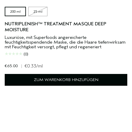
200 ml
25 ml
NUTRIPLENISH™ TREATMENT MASQUE DEEP
MOISTURE
Luxuriöse, mit Superfoods angereicherte
feuchtigkeitsspendende Maske, die die Haare tiefenwirksam
mit Feuchtigkeit versorgt, pflegt und regeneriert
(0)
€65.00
|
€0.33
/ml
ZUM WARENKORB HINZUFÜGEN