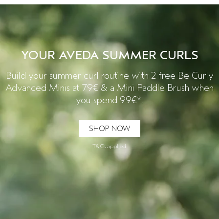
EMPFINDLICHE KOPFHAUT
PURE ABUNDANCE
ALLE KOLLEKTIONEN
YOUR AVEDA SUMMER CURLS
Build your summer curl routine with 2 free Be Curly
Advanced Minis at 79€ & a Mini Paddle Brush when
you spend 99€*.
SHOP NOW
T&Cs applied.