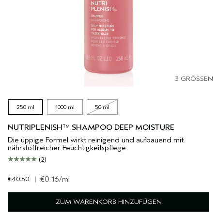
3 GRÖSSEN
250 ml
1000 ml
50 ml
NUTRIPLENISH™ SHAMPOO DEEP MOISTURE
Die üppige Formel wirkt reinigend und aufbauend mit
nährstoffreicher Feuchtigkeitspflege
(2)
€40.50
|
€0.16
/ml
ZUM WARENKORB HINZUFÜGEN