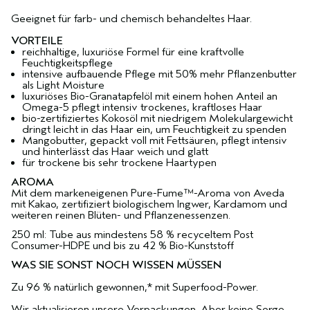
Geeignet für farb- und chemisch behandeltes Haar.
VORTEILE
reichhaltige, luxuriöse Formel für eine kraftvolle
Feuchtigkeitspflege
intensive aufbauende Pflege mit 50% mehr Pflanzenbutter
als Light Moisture
luxuriöses Bio-Granatapfelöl mit einem hohen Anteil an
Omega-5 pflegt intensiv trockenes, kraftloses Haar
bio-zertifiziertes Kokosöl mit niedrigem Molekulargewicht
dringt leicht in das Haar ein, um Feuchtigkeit zu spenden
Mangobutter, gepackt voll mit Fettsäuren, pflegt intensiv
und hinterlässt das Haar weich und glatt
für trockene bis sehr trockene Haartypen
AROMA
Mit dem markeneigenen Pure-Fume™-Aroma von Aveda
mit Kakao, zertifiziert biologischem Ingwer, Kardamom und
weiteren reinen Blüten- und Pflanzenessenzen.
250 ml: Tube aus mindestens 58 % recyceltem Post
Consumer-HDPE und bis zu 42 % Bio-Kunststoff
WAS SIE SONST NOCH WISSEN MÜSSEN
Zu 96 % natürlich gewonnen,* mit Superfood-Power.
Wir aktualisieren unsere Verpackungen. Aber keine Sorge,