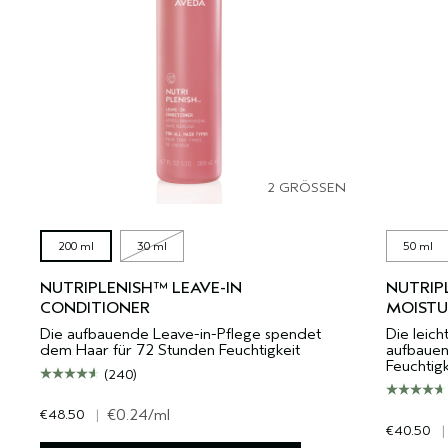
2 GRÖSSEN
200 ml
30 ml
50 ml
NUTRIPLENISH™ LEAVE-IN
NUTRIP
CONDITIONER
MOISTU
Die aufbauende Leave-in-Pflege spendet
Die leich
dem Haar für 72 Stunden Feuchtigkeit
aufbauen
Feuchtigk
(240)
€48.50
|
€0.24
/ml
€40.50
|