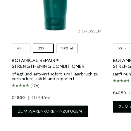
3 GRÖSSEN
40 ml
200 ml
1000 ml
50 ml
BOTANICAL REPAIR™
BOTANI
STRENGTHENING CONDITIONER
STREN
pflegt und entwirrt sofort, um Haarbruch zu
sanft rei
verhindern; stärkt und repariert
(176)
€40.50
|
€48.50
|
€0.24
/ml
ZUM 
ZUM WARENKORB HINZUFÜGEN