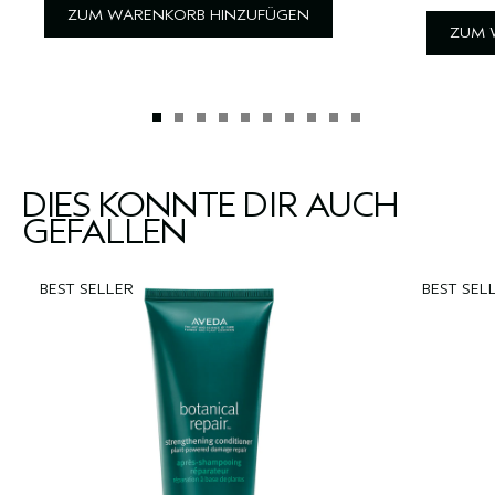
ZUM WARENKORB HINZUFÜGEN
ZUM 
DIES KÖNNTE DIR AUCH
GEFALLEN
BEST SELLER
BEST SEL