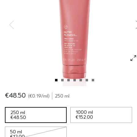
EMPFINDLICHE KOPFHAUT
PURE ABUNDANCE
ALLE KOLLEKTIONEN
€48.50
€0.19
/ml
250 ml
1000 ml
250 ml
€152.00
€48.50
50 ml
€12.00