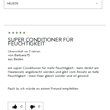
AUFGESCHLÜSSELT
BEWERTETEN
PRODUKT-
NACH
PRODUKTE,
ID,
HÄNDLER-
AUFGESCHLÜSSELT
PRODUKTNAME,
PRODUKT-
NACH
MARKE,
ID,
HÄNDLER-
KATEGORIE,
PRODUKTNAME,
PRODUKT-
DURCHSCHNITTLICHER
MARKE,
ID,
BEWERTUNG
KATEGORIE,
PRODUKTNAME,
SUPER CONDITIONER FÜR
UND
DURCHSCHNITTLICHER
FEUCHTIGKEIT
MARKE,
ANZAHL
BEWERTUNG
KATEGORIE,
DER
Übermittelt
vor 5 Jahren
UND
DURCHSCHNITTLICHER
von
Barbara75
BEWERTUNGEN
ANZAHL
BEWERTUNG
aus
Baden
DER
UND
ein super Conditioner für mehr Feuchtigkeit - kann direkt am
BEWERTUNGEN
ANZAHL
Haaransatz angebracht werden und gibt vom Ansatz an tiefe
DER
Feuchtigkeit - mein Haar glänzt wieder und ist gesund.
BEWERTUNGEN
Fazit
Ja, ich würde es einem Freund empfehlen
0
0