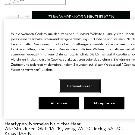
ZUM WARENKORB HINZUFÜGEN
Wir verwenden Cookies, um den Verkehr auf unserer Website zu analysieren, Ihnen
2 BE CURLY ADVANCED MINIS & MINI PADDLE
personalisierte Inhalte, interessenbezogene Werbung und Inhalte von sozialen Platt
BRUSH GRATIS AB 99 € BESTELLWERT
bereitzustellen. Sie können Ihre Cookie-Einstellungen auswählen oder weitere Infor
Cookies erhalten, indem Sie auf Personalisieren klicken. Weitere Informationen erhal
ausserdem jederzeit in unserer Datenschutzrichtlinie. Sie können auf Akzeptieren o
Ablehnen klicken, um alle Cookies zu akzeptieren oder abzulehnen. Sie können Ihr
Zustimmung jederzeit widerrufen, indem Sie unten auf dieser Website auf "Cookies
PRODUKTDETAILS
Webseite verwalten" klicken.
Feuchtigkeitspflege mit Nährstoff-Power für üppiges und
sichtbar gesünderes Haar.
Personalisieren
Luxuriöser Conditioner mit veganer Superfood-Komposition
aus hochwirksamer Pflanzenbutter und -ölen, um trockenes
Haar mit aufbauender, nährstoffreicher Feuchtigkeitspflege
Ablehnen
Akzeptieren
zu versorgen.
GEEIGNET FÜR
Haartypen: Normales bis dickes Haar.
Alle Strukturen: Glatt 1A–1C, wellig 2A–2C, lockig 3A–3C,
Kraus 4A–4C.