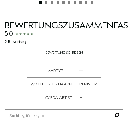
BEWERTUNGSZUSAMMENFA
5.0
2 Bewertungen
BEWERTUNG SCHREIBEN
HAARTYP
EINE
LISTE
WICHTIGSTES HAARBEDÜRFNIS
DER
EINE
AM
LISTE
AVEDA ARTIST
HÄUFIGSTEN
DER
EINE
BEWERTETEN
AM
LISTE
PRODUKTE,
HÄUFIGSTEN
DER
AUFGESCHLÜSSELT
BEWERTETEN
AM
NACH
PRODUKTE,
HÄUFIGSTEN
HÄNDLER-