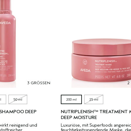
3 GRÖSSEN
2
l
50 ml
200 ml
25 ml
 SHAMPOO DEEP
NUTRIPLENISH™ TREATMENT
DEEP MOISTURE
wirkt reinigend und
Luxuriöse, mit Superfoods angerei
toffreicher
feuchtigkeitsspendende Maske, die