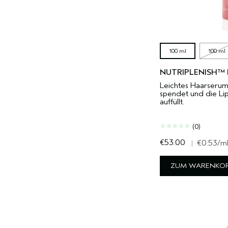
100 ml
100 ml
NUTRIPLENISH™
Leichtes Haarserum,
spendet und die Li
auffüllt.
(0)
€53.00
|
€0.53
/m
ZUM WARENKOR