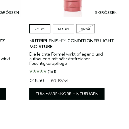
 GRÖSSEN
3 GRÖSSEN
250 ml
1000 ml
50 ml
ZZ
NUTRIPLENISH™ CONDITIONER LIGHT
MOISTURE
t
Die leichte Formel wirkt pflegend und
 wirkt
aufbauend mit nährstoffreicher
Feuchtigkeitspflege
(161)
€48.50
|
€0.19
/ml
ZUM WARENKORB HINZUFÜGEN