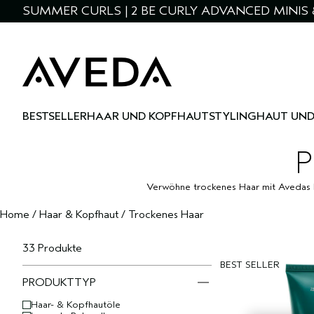
SUMMER CURLS | 2 BE CURLY ADVANCED MINIS 
BESTSELLER
HAAR UND KOPFHAUT
STYLING
HAUT UND
P
Verwöhne trockenes Haar mit Avedas b
Home
/
Haar & Kopfhaut
/
Trockenes Haar
33 Produkte
BEST SELLER
PRODUKTTYP
Haar- & Kopfhautöle