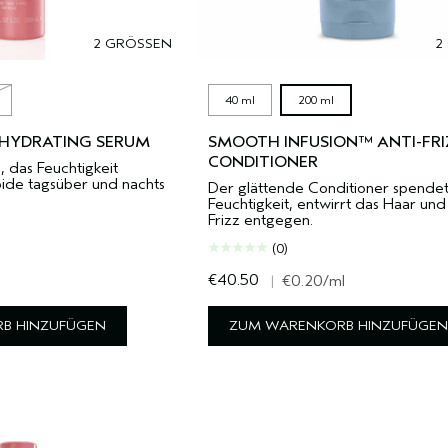
2 GRÖSSEN
2
40 ml
200 ml
 HYDRATING SERUM
SMOOTH INFUSION™ ANTI-FRI
CONDITIONER
 das Feuchtigkeit
pide tagsüber und nachts
Der glättende Conditioner spende
Feuchtigkeit, entwirrt das Haar und
Frizz entgegen.
(0)
€40.50
l
|
€0.20
/ml
B HINZUFÜGEN
ZUM WARENKORB HINZUFÜGEN