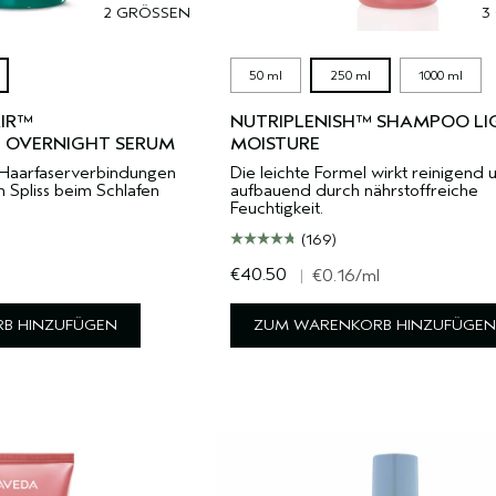
2 GRÖSSEN
3
50 ml
250 ml
1000 ml
AIR™
NUTRIPLENISH™ SHAMPOO LI
 OVERNIGHT SERUM
MOISTURE
Haarfaserverbindungen
Die leichte Formel wirkt reinigend 
 Spliss beim Schlafen
aufbauend durch nährstoffreiche
Feuchtigkeit.
(169)
€40.50
l
|
€0.16
/ml
B HINZUFÜGEN
ZUM WARENKORB HINZUFÜGEN