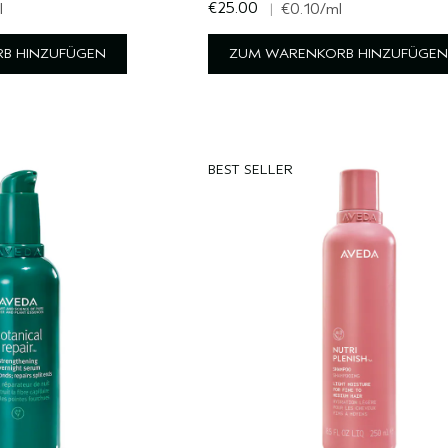
€25.00
l
|
€0.10
/ml
B HINZUFÜGEN
ZUM WARENKORB HINZUFÜGEN
BEST SELLER