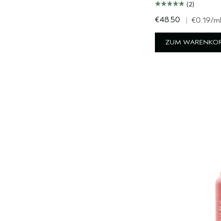
(2)
€48.50
|
€0.19
/m
ZUM WARENKOR