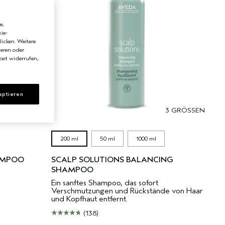
e,
ie-
licken. Weitere
ieren oder
eit widerrufen,
eptieren
 GRÖSSEN
3 GRÖSSEN
200 ml
50 ml
1000 ml
AMPOO
SCALP SOLUTIONS BALANCING
SHAMPOO
Ein sanftes Shampoo, das sofort
Verschmutzungen und Rückstände von Haar
und Kopfhaut entfernt.
(138)