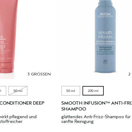
3 GRÖSSEN
2
l
50 ml
50 ml
200 ml
CONDITIONER DEEP
SMOOTH INFUSION™ ANTI-FRI
SHAMPOO
wirkt pflegend und
glättendes Anti-Frizz-Shampoo für
toffreicher
sanfte Reinigung