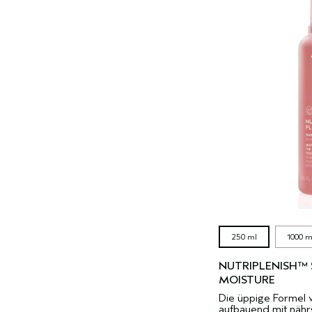
250 ml
1000 m
NUTRIPLENISH™
MOISTURE
Die üppige Formel 
aufbauend mit nährs