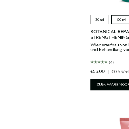
30 ml
100 ml
BOTANICAL REP
STRENGTHENING
Wiederaufbau von 
und Behandlung von
(4)
€53.00
|
€0.53
/m
ZUM WARENKOR