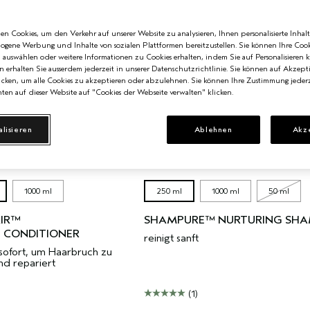
n Cookies, um den Verkehr auf unserer Website zu analysieren, Ihnen personalisierte Inhalt
zogene Werbung und Inhalte von sozialen Plattformen bereitzustellen. Sie können Ihre Cook
n auswählen oder weitere Informationen zu Cookies erhalten, indem Sie auf Personalisieren k
n erhalten Sie ausserdem jederzeit in unserer Datenschutzrichtlinie. Sie können auf Akzept
cken, um alle Cookies zu akzeptieren oder abzulehnen. Sie können Ihre Zustimmung jederz
ten auf dieser Website auf "Cookies der Webseite verwalten" klicken.
alisieren
Ablehnen
Akz
3 GRÖSSEN
3
1000 ml
250 ml
1000 ml
50 ml
AIR™
SHAMPURE™ NURTURING SH
 CONDITIONER
reinigt sanft
 sofort, um Haarbruch zu
nd repariert
(1)