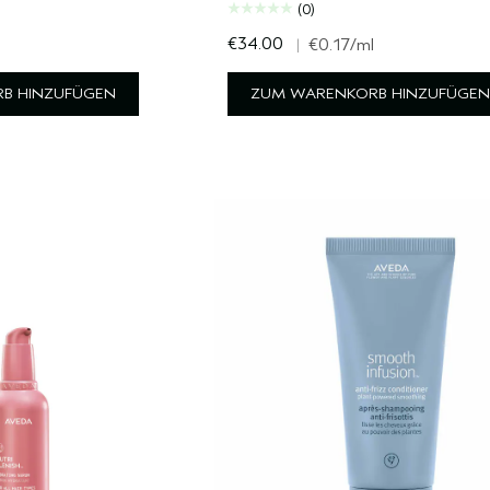
(0)
€34.00
l
|
€0.17
/ml
B HINZUFÜGEN
ZUM WARENKORB HINZUFÜGEN