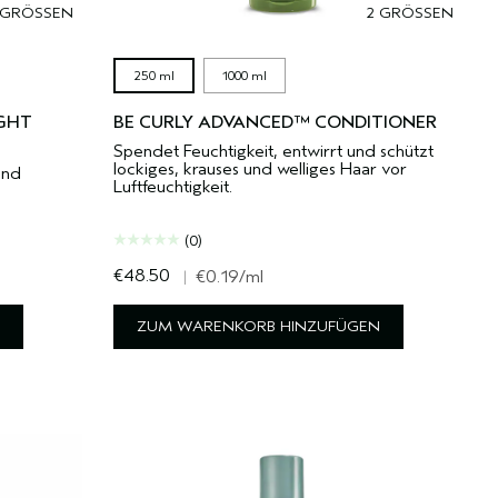
 GRÖSSEN
2 GRÖSSEN
250 ml
1000 ml
GHT
BE CURLY ADVANCED™ CONDITIONER
Spendet Feuchtigkeit, entwirrt und schützt
lockiges, krauses und welliges Haar vor
und
Luftfeuchtigkeit.
(0)
€48.50
|
€0.19
/ml
ZUM WARENKORB HINZUFÜGEN