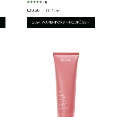
(1)
€30.50
|
€0.12
/ml
ZUM WARENKORB HINZUFÜGEN