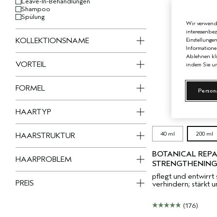
Leave-In-Behandlungen
Shampoo
Spülung
Wir verwende
interessenbe
KOLLEKTIONSNAME
Einstellunge
Informatione
Ablehnen kli
VORTEIL
indem Sie un
FORMEL
Person
HAARTYP
40 ml
200 ml
HAARSTRUKTUR
BOTANICAL REP
HAARPROBLEM
STRENGTHENING
pflegt und entwirrt
PREIS
verhindern; stärkt u
(176)