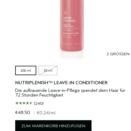
2 GRÖSSEN
200 ml
30 ml
NUTRIPLENISH™ LEAVE-IN CONDITIONER
Die aufbauende Leave-in-Pflege spendet dem Haar für
72 Stunden Feuchtigkeit
(240)
€48.50
|
€0.24
/ml
ZUM WARENKORB HINZUFÜGEN