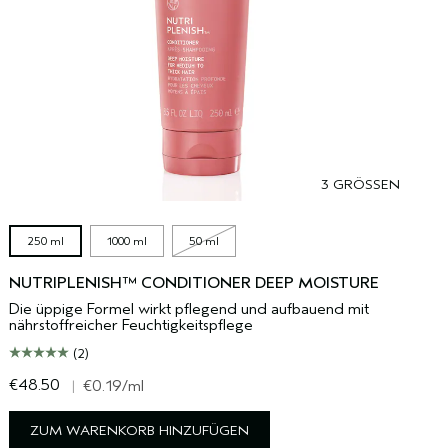
3 GRÖSSEN
250 ml
1000 ml
50 ml
NUTRIPLENISH™ CONDITIONER DEEP MOISTURE
Die üppige Formel wirkt pflegend und aufbauend mit
nährstoffreicher Feuchtigkeitspflege
(2)
€48.50
€
|
€0.19
/ml
ZUM WARENKORB HINZUFÜGEN