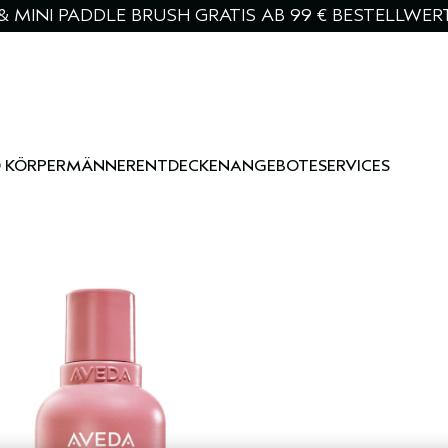
& MINI PADDLE BRUSH GRATIS AB 99 € BESTELLWER
 KÖRPER
MÄNNER
ENTDECKEN
ANGEBOTE
SERVICES