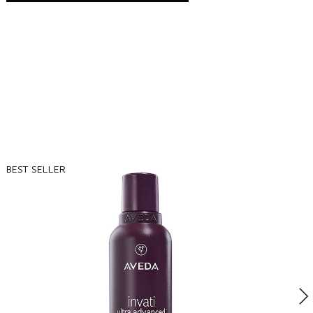
BEST SELLER
B
B
S
v