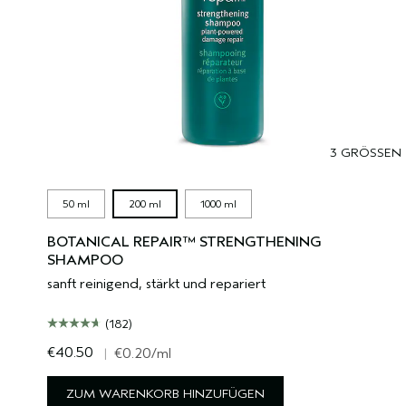
3 GRÖSSEN
50 ml
200 ml
1000 ml
BOTANICAL REPAIR™ STRENGTHENING
SHAMPOO
sanft reinigend, stärkt und repariert
(182)
€40.50
|
€0.20
/ml
ZUM WARENKORB HINZUFÜGEN