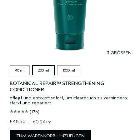
3 GRÖSSEN
40 ml
200 ml
1000 ml
BOTANICAL REPAIR™ STRENGTHENING
CONDITIONER
pflegt und entwirrt sofort, um Haarbruch zu verhindern;
stärkt und repariert
(176)
€48.50
|
€0.24
/ml
ZUM WARENKORB HINZUFÜGEN