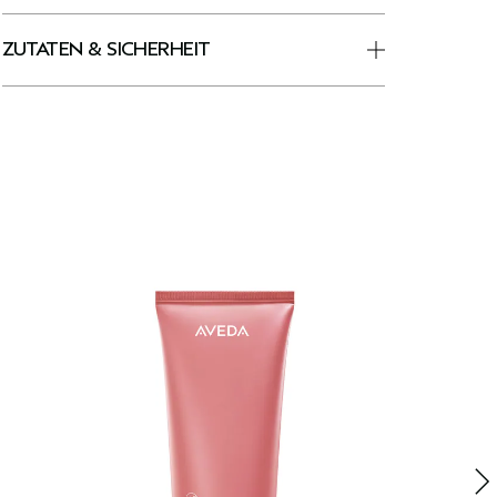
ZUTATEN & SICHERHEIT
N
L
L