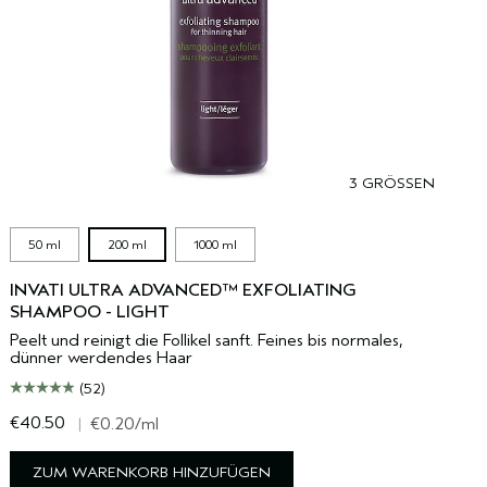
3 GRÖSSEN
50 ml
200 ml
1000 ml
INVATI ULTRA ADVANCED™ EXFOLIATING
SHAMPOO - LIGHT
Peelt und reinigt die Follikel sanft. Feines bis normales,
dünner werdendes Haar
(52)
€40.50
€
|
€0.20
/ml
ZUM WARENKORB HINZUFÜGEN