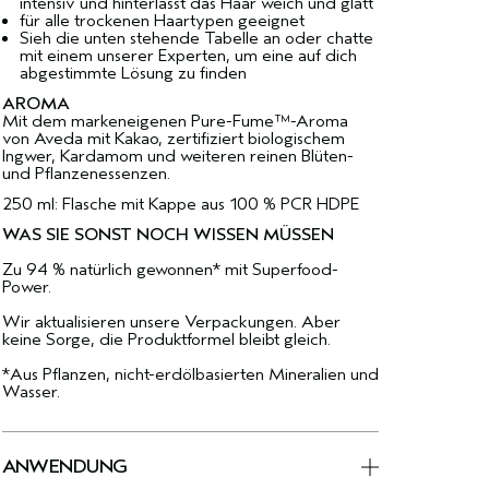
intensiv und hinterlässt das Haar weich und glatt
für alle trockenen Haartypen geeignet
Sieh die unten stehende Tabelle an oder chatte
mit einem unserer Experten, um eine auf dich
abgestimmte Lösung zu finden
AROMA
Mit dem markeneigenen Pure-Fume™-Aroma
von Aveda mit Kakao, zertifiziert biologischem
Ingwer, Kardamom und weiteren reinen Blüten-
und Pflanzenessenzen.
250 ml: Flasche mit Kappe aus 100 % PCR HDPE
WAS SIE SONST NOCH WISSEN MÜSSEN
Zu 94 % natürlich gewonnen* mit Superfood-
Power.
Wir aktualisieren unsere Verpackungen. Aber
keine Sorge, die Produktformel bleibt gleich.
*Aus Pflanzen, nicht-erdölbasierten Mineralien und
Wasser.
ANWENDUNG