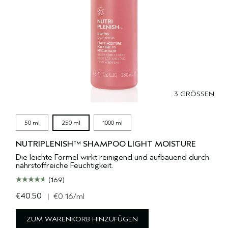
3 GRÖSSEN
50 ml
250 ml
1000 ml
NUTRIPLENISH™ SHAMPOO LIGHT MOISTURE
Die leichte Formel wirkt reinigend und aufbauend durch
nährstoffreiche Feuchtigkeit.
(169)
€40.50
|
€0.16
/ml
ZUM WARENKORB HINZUFÜGEN