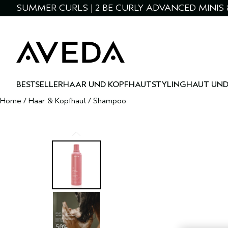
SUMMER CURLS | 2 BE CURLY ADVANCED MINIS 
BESTSELLER
HAAR UND KOPFHAUT
STYLING
HAUT UND
Home
/
Haar & Kopfhaut
/
Shampoo