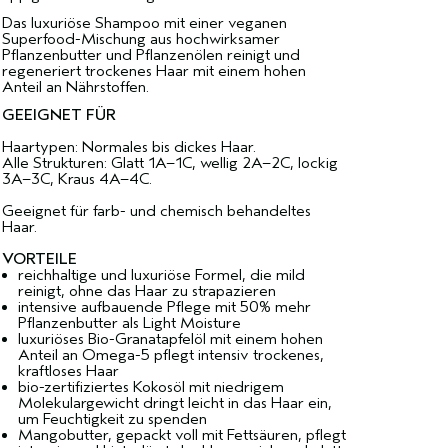
Das luxuriöse Shampoo mit einer veganen
Superfood-Mischung aus hochwirksamer
Pflanzenbutter und Pflanzenölen reinigt und
regeneriert trockenes Haar mit einem hohen
Anteil an Nährstoffen.
GEEIGNET FÜR
Haartypen: Normales bis dickes Haar.
Alle Strukturen: Glatt 1A–1C, wellig 2A–2C, lockig
3A–3C, Kraus 4A–4C.
Geeignet für farb- und chemisch behandeltes
Haar.
VORTEILE
reichhaltige und luxuriöse Formel, die mild
reinigt, ohne das Haar zu strapazieren
intensive aufbauende Pflege mit 50% mehr
Pflanzenbutter als Light Moisture
luxuriöses Bio-Granatapfelöl mit einem hohen
Anteil an Omega-5 pflegt intensiv trockenes,
kraftloses Haar
bio-zertifiziertes Kokosöl mit niedrigem
Molekulargewicht dringt leicht in das Haar ein,
um Feuchtigkeit zu spenden
Mangobutter, gepackt voll mit Fettsäuren, pflegt