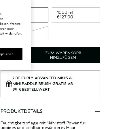
1000 ml
250 ml
e,
€127.00
€40.50
ie-
licken. Weitere
ieren oder
50 ml
eit widerrufen,
€12.00
ZUM WARENKORB
eptieren
HINZUFÜGEN
2 BE CURLY ADVANCED MINIS &
MINI PADDLE BRUSH GRATIS AB
99 € BESTELLWERT
PRODUKTDETAILS
Feuchtigkeitspflege mit Nährstoff-Power für
üppiges und sichtbar gesünderes Haar.