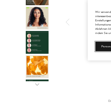
Wir verwende
interessenbe
Einstellunge
Informatione
Ablehnen kli
indem Sie un
Person
D