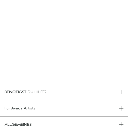
BENÖTIGST DU HILFE?
TELEFON +498920194161
KONTAKT
Für Aveda Artists
KONTAKTIERE DEN HERSTELLER
AVEDA SALON WERDEN
CHATTE MIT UNS
AVEDA PUREPRO
ALLGEMEINES
KUNDENSERVICE