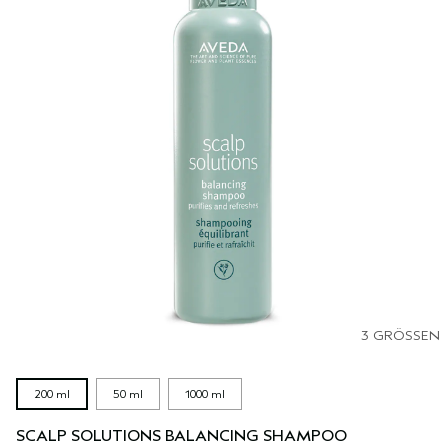
EMPFINDLICHE KOPFHAUT
PURE ABUNDANCE
ALLE KOLLEKTIONEN
3 GRÖSSEN
200 ml
50 ml
1000 ml
SCALP SOLUTIONS BALANCING SHAMPOO