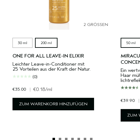
2 GRÖSSEN
30 ml
200 ml
50 ml
ONE FOR ALL LEAVE-IN ELIXIR
MIRACU
CONCE
Leichter Leave-in-Conditioner mit
25 Vorteilen aus der Kraft der Natur.
Ein wertv
Haar müh
(0)
lichtrefl
€35.00
|
€0.18
/ml
€39.90
|
ZUM WARENKORB HINZUFÜGEN
ZUM 