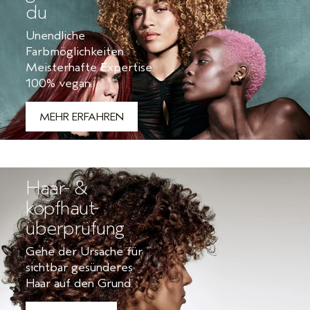
du
Unendliche
Farbmöglichkeiten.
Meisterhafte Expertise.
100% vegan.
MEHR ERFAHREN
Haar- &
kopfhaut-
überprüfung
Gehe der Ursache für
sichtbar gesünderes
Haar auf den Grund.