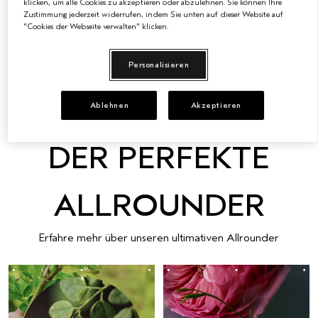
klicken, um alle Cookies zu akzeptieren oder abzulehnen. Sie können Ihre
25 VORTEILE IN EINEM
Zustimmung jederzeit widerrufen, indem Sie unten auf dieser Website auf
"Cookies der Webseite verwalten" klicken.
Unser ultimativer Allrounder: Leichte Pflege, Schutz und
perfektes Finish – für alle Haartypen und -strukturen.
Personalisieren
MEHR ENTDECKEN
Ablehnen
Akzeptieren
DER PERFEKTE
ALLROUNDER
Erfahre mehr über unseren ultimativen Allrounder