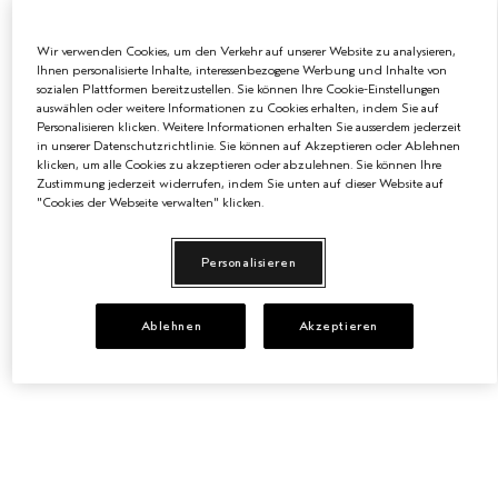
100 ml
Wir verwenden Cookies, um den Verkehr auf unserer Website zu analysieren,
VOLUMIZING TONIC™
Ihnen personalisierte Inhalte, interessenbezogene Werbung und Inhalte von
sozialen Plattformen bereitzustellen. Sie können Ihre Cookie-Einstellungen
Das Stylingspray verleiht dünnem, feinem und normalem
Haar Volumen
auswählen oder weitere Informationen zu Cookies erhalten, indem Sie auf
Personalisieren klicken. Weitere Informationen erhalten Sie ausserdem jederzeit
(2)
in unserer Datenschutzrichtlinie. Sie können auf Akzeptieren oder Ablehnen
klicken, um alle Cookies zu akzeptieren oder abzulehnen. Sie können Ihre
€35.00
|
€0.35
/ml
Zustimmung jederzeit widerrufen, indem Sie unten auf dieser Website auf
"Cookies der Webseite verwalten" klicken.
ZUM WARENKORB HINZUFÜGEN
Personalisieren
Ablehnen
Akzeptieren
BEST SELLER