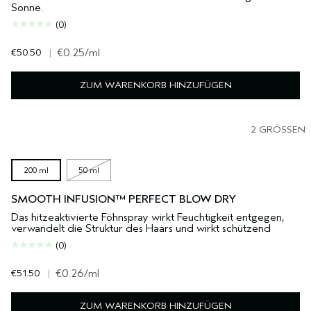
Sonne.
(0)
€50.50
|
€0.25
/ml
ZUM WARENKORB HINZUFÜGEN
2 GRÖSSEN
200 ml
50 ml
SMOOTH INFUSION™ PERFECT BLOW DRY
Das hitzeaktivierte Föhnspray wirkt Feuchtigkeit entgegen,
verwandelt die Struktur des Haars und wirkt schützend
(0)
€51.50
|
€0.26
/ml
ZUM WARENKORB HINZUFÜGEN