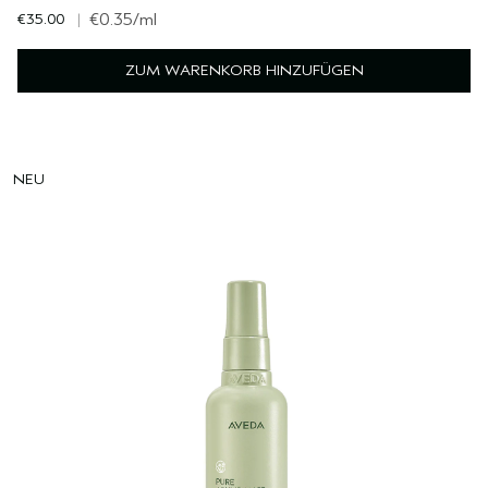
€35.00
|
€0.35
/ml
ZUM WARENKORB HINZUFÜGEN
NEU