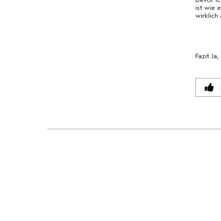
MARKE,
MARKE,
ist wie 
wirklich
KATEGORIE,
KATEGORIE,
DURCHSCHNITTLICHER
DURCHSCHNITTLICHER
BEWERTUNG
BEWERTUNG
UND
UND
Fazit
Ja,
ANZAHL
ANZAHL
DER
DER
BEWERTUNGEN
BEWERTUNGEN