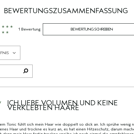
BEWERTUNGSZUSAMMENFASSUNG
1 Bewertung
BEWERTUNG SCHREIBEN
FNIS
ICH LIEBE VOLUMEN UND KEINE
VERKLEBTEN HAARE
em Tonic fühlt sich mein Haar wie doppelt so dick an. Ich sprühe wenig no
nes Haar und trockne es kurz an, es hat einen Hitzeschutz, darum mache
h dann mein Haar fertig trockne sprühe ich noch einmal die empfohlenen