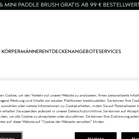
& MINI PADDLE BRUSH GRATIS AB 99 € BESTELLWER
 KÖRPER
MÄNNER
ENTDECKEN
ANGEBOTE
SERVICES
n Cookies, um den Verkehr auf unserer Website zu analysieren, Ihnen personalisierte Inhalt
zogene Werbung und Inhalte von sozialen Plattformen bereitzustellen. Sie können Ihre Cook
n auswählen oder weitere Informationen zu Cookies erhalten, indem Sie auf Personalisieren k
n erhalten Sie ausserdem jederzeit in unserer Datenschutzrichtlinie. Sie können auf Akzept
cken, um alle Cookies zu akzeptieren oder abzulehnen. Sie können Ihre Zustimmung jederz
ten auf dieser Website auf "Cookies der Webseite verwalten" klicken.
alisieren
Ablehnen
Akz