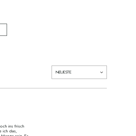
ch ins frisch
 ich das,
 Menge rein. Es