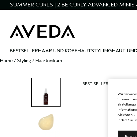
SUMMER CURLS | 2 BE CURLY ADVANCED MINIS 
BESTSELLER
HAAR UND KOPFHAUT
STYLING
HAUT UND
Home
/
Styling
/
Haartonikum
BEST SELLER
Wir verwende
interessenbe
Einstellunge
Informatione
Ablehnen kli
indem Sie un
Person