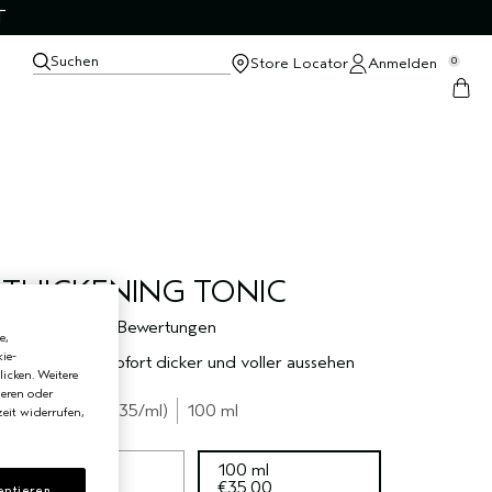
T
Suchen
Store Locator
Anmelden
0
THICKENING TONIC
5.0
1 Bewertungen
e,
ie-
lässt das Haar sofort dicker und voller aussehen
licken. Weitere
ieren oder
€35.00
€0.35
/ml
100 ml
eit widerrufen,
30 ml
100 ml
€12.40
€35.00
eptieren