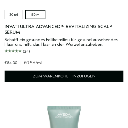
30 ml
150 ml
INVATI ULTRA ADVANCED™ REVITALIZING SCALP
SERUM
Schafft ein gesundes Follikelmilieu für gesund aussehendes
Haar und hilft, das Haar an der Wurzel anzuheben.
(24)
€84.00
|
€0.56
/ml
ZUM WARENKORB HINZUFÜGEN