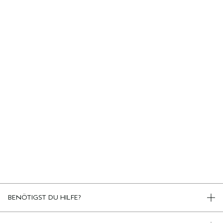
BENÖTIGST DU HILFE?
TELEFON +498920194161