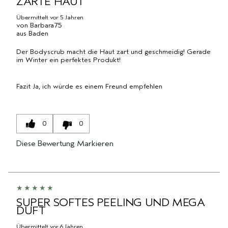
ZARTE HAUT
DER
UND
DURCHSCHNITTLICHER
MARKE,
BEWERTUNGEN
ANZAHL
BEWERTUNG
Übermittelt
vor 5 Jahren
KATEGORIE,
von
Barbara75
DER
UND
DURCHSCHNITTLICHER
aus
Baden
BEWERTUNGEN
ANZAHL
BEWERTUNG
DER
Der Bodyscrub macht die Haut zart und geschmeidig! Gerade
UND
im Winter ein perfektes Produkt!
BEWERTUNGEN
ANZAHL
DER
BEWERTUNGEN
Fazit
Ja, ich würde es einem Freund empfehlen
0
0
Diese Bewertung Markieren
SUPER SOFTES PEELING UND MEGA
DUFT
Übermittelt
vor 6 Jahren