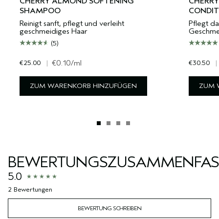
CHERRY ALMOND SOFTENING
CHERRY
SHAMPOO
CONDIT
Reinigt sanft, pflegt und verleiht
Pflegt da
geschmeidiges Haar
Geschmei
(5)
€25.00
|
€0.10
/ml
€30.50
|
ZUM WARENKORB HINZUFÜGEN
ZUM 
BEWERTUNGSZUSAMMENFA
5.0
2 Bewertungen
BEWERTUNG SCHREIBEN