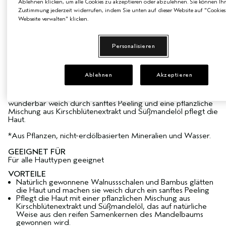
Ablehnen klicken, um alle Cookies zu akzeptieren oder abzulehnen. Sie können Ihr
BRUSH GRATIS AB 99 € BESTELLWERT
Zustimmung jederzeit widerrufen, indem Sie unten auf dieser Website auf "Cookies
Webseite verwalten" klicken.
PRODUKTDETAILS
Personalisieren
Ein leichtes Peeling für geschmeidige und glatte Haut
Ablehnen
Akzeptieren
Erlebe weiche, glatte Haut mit unserem 98 % natürlich
gewonnenen* Body Scrub. Mit der Kraft der Natur –
Walnussschalen und Bambus glätten die Haut und machen sie
wunderbar weich durch sanftes Peeling und eine pflanzliche
Mischung aus Kirschblütenextrakt und Süßmandelöl pflegt die
Haut.
*Aus Pflanzen, nicht-erdölbasierten Mineralien und Wasser.
GEEIGNET FÜR
Für alle Hauttypen geeignet
VORTEILE
Natürlich gewonnene Walnussschalen und Bambus glätten
die Haut und machen sie weich durch ein sanftes Peeling
Pflegt die Haut mit einer pflanzlichen Mischung aus
Kirschblütenextrakt und Süßmandelöl, das auf natürliche
Weise aus den reifen Samenkernen des Mandelbaums
gewonnen wird.