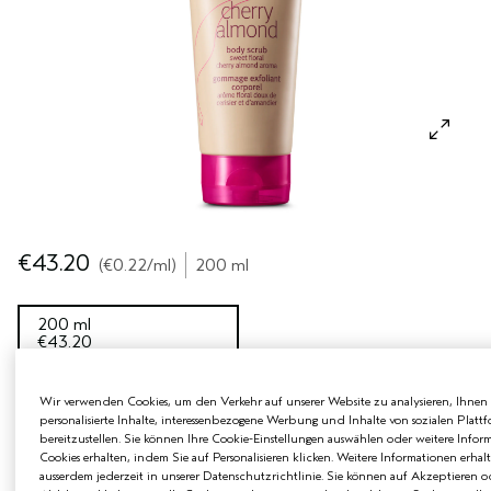
EMPFINDLICHE KOPFHAUT
PURE ABUNDANCE
ALLE KOLLEKTIONEN
€43.20
€0.22
/ml
200 ml
200 ml
€43.20
Wir verwenden Cookies, um den Verkehr auf unserer Website zu analysieren, Ihnen
ZUM WARENKORB HINZUFÜGEN
personalisierte Inhalte, interessenbezogene Werbung und Inhalte von sozialen Platt
bereitzustellen. Sie können Ihre Cookie-Einstellungen auswählen oder weitere Infor
Cookies erhalten, indem Sie auf Personalisieren klicken. Weitere Informationen erhal
ausserdem jederzeit in unserer Datenschutzrichtlinie. Sie können auf Akzeptieren o
2 BE CURLY ADVANCED MINIS & MINI PADDLE