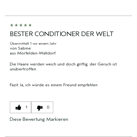
AUFGESCHLÜSSELT
KATEGORIE,
PRODUKTNAME,
PRODUKT-
NACH
DURCHSCHNITTLICHER
MARKE,
ID,
HÄNDLER-
BEWERTUNG
KATEGORIE,
PRODUKTNAME,
PRODUKT-
UND
DURCHSCHNITTLICHER
MARKE,
ID,
ANZAHL
BEWERTUNG
KATEGORIE,
PRODUKTNAME,
BESTER CONDITIONER DER WELT
DER
UND
DURCHSCHNITTLICHER
MARKE,
BEWERTUNGEN
ANZAHL
BEWERTUNG
Übermittelt
1 vor einem Jahr
KATEGORIE,
von
Sabine
DER
UND
DURCHSCHNITTLICHER
aus
Mörfelden-Walldorf
BEWERTUNGEN
ANZAHL
BEWERTUNG
DER
Die Haare werden weich und doch griffig. der Geruch ist
UND
unübertroffen.
BEWERTUNGEN
ANZAHL
DER
BEWERTUNGEN
Fazit
Ja, ich würde es einem Freund empfehlen
1
0
Diese Bewertung Markieren