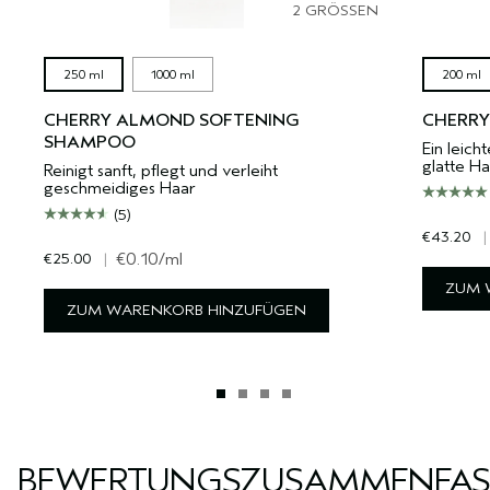
2 GRÖSSEN
250 ml
1000 ml
200 ml
CHERRY ALMOND SOFTENING
CHERRY
SHAMPOO
Ein leich
glatte Ha
Reinigt sanft, pflegt und verleiht
geschmeidiges Haar
(5)
€43.20
|
€25.00
|
€0.10
/ml
ZUM 
ZUM WARENKORB HINZUFÜGEN
BEWERTUNGSZUSAMMENFA