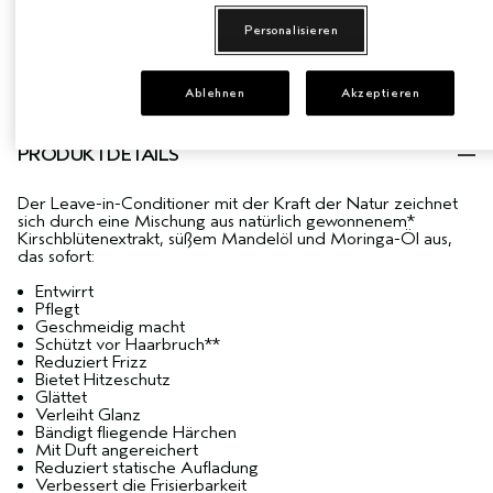
Personalisieren
2 BE CURLY ADVANCED MINIS & MINI PADDLE
BRUSH GRATIS AB 99 € BESTELLWERT
Ablehnen
Akzeptieren
PRODUKTDETAILS
Der Leave-in-Conditioner mit der Kraft der Natur zeichnet
sich durch eine Mischung aus natürlich gewonnenem*
Kirschblütenextrakt, süßem Mandelöl und Moringa-Öl aus,
das sofort:
Entwirrt
Pflegt
Geschmeidig macht
Schützt vor Haarbruch**
Reduziert Frizz
Bietet Hitzeschutz
Glättet
Verleiht Glanz
Bändigt fliegende Härchen
Mit Duft angereichert
Reduziert statische Aufladung
Verbessert die Frisierbarkeit