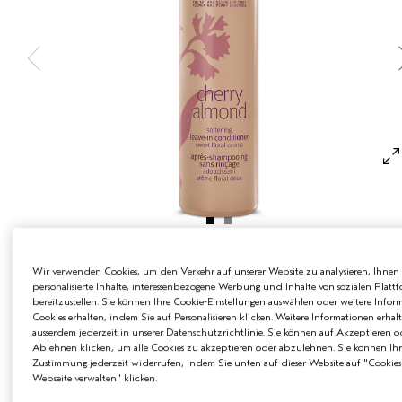
EMPFINDLICHE KOPFHAUT
PURE ABUNDANCE
ALLE KOLLEKTIONEN
€33.00
€0.17
/ml
200 ml
Wir verwenden Cookies, um den Verkehr auf unserer Website zu analysieren, Ihnen
personalisierte Inhalte, interessenbezogene Werbung und Inhalte von sozialen Platt
bereitzustellen. Sie können Ihre Cookie-Einstellungen auswählen oder weitere Infor
200 ml
Cookies erhalten, indem Sie auf Personalisieren klicken. Weitere Informationen erhal
€33.00
ausserdem jederzeit in unserer Datenschutzrichtlinie. Sie können auf Akzeptieren o
Ablehnen klicken, um alle Cookies zu akzeptieren oder abzulehnen. Sie können Ihr
Zustimmung jederzeit widerrufen, indem Sie unten auf dieser Website auf "Cookies
Webseite verwalten" klicken.
ZUM WARENKORB HINZUFÜGEN