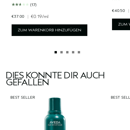
(17)
€40.50
|
€37.00
|
€0.19
/ml
ZUM 
ZUM WARENKORB HINZUFÜGEN
DIES KÖNNTE DIR AUCH
GEFALLEN
BEST SELLER
BEST SEL