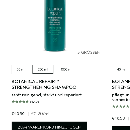
3 GRÖSSEN
50 ml
200 ml
1000 ml
40 ml
BOTANICAL REPAIR™
BOTANI
STRENGTHENING SHAMPOO
STRENG
sanft reinigend, stärkt und repariert
pflegt un
verhinder
(182)
€40.50
|
€0.20
/ml
€48.50
|
ZUM WARENKORB HINZUFÜGEN