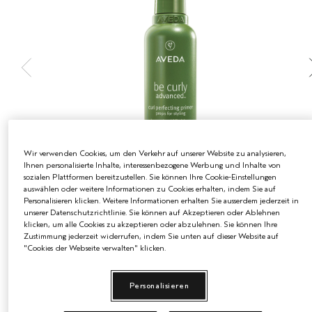
EMPFINDLICHE KOPFHAUT
PURE ABUNDANCE
ALLE KOLLEKTIONEN
Wir verwenden Cookies, um den Verkehr auf unserer Website zu analysieren,
Ihnen personalisierte Inhalte, interessenbezogene Werbung und Inhalte von
sozialen Plattformen bereitzustellen. Sie können Ihre Cookie-Einstellungen
auswählen oder weitere Informationen zu Cookies erhalten, indem Sie auf
Personalisieren klicken. Weitere Informationen erhalten Sie ausserdem jederzeit in
unserer Datenschutzrichtlinie. Sie können auf Akzeptieren oder Ablehnen
€50.50
klicken, um alle Cookies zu akzeptieren oder abzulehnen. Sie können Ihre
€0.25
/ml
200 ml
Zustimmung jederzeit widerrufen, indem Sie unten auf dieser Website auf
"Cookies der Webseite verwalten" klicken.
200 ml
€50.50
Personalisieren