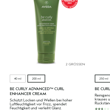
2 GRÖSSEN
40 ml
200 ml
250 ml
BE CURLY ADVANCED™ CURL
BE CUR
ENHANCER CREAM
Reinigend
krauses u
Schützt Locken und Wellen bei hoher
Rückstän
Luftfeuchtigkeit vor Frizz, spendet
Feuchtigkeit und verleiht Glanz.