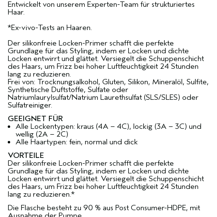
Entwickelt von unserem Experten-Team für strukturiertes
Haar.
*Ex-vivo-Tests an Haaren.
Der silikonfreie Locken-Primer schafft die perfekte
Grundlage für das Styling, indem er Locken und dichte
Locken entwirrt und glättet. Versiegelt die Schuppenschicht
des Haars, um Frizz bei hoher Luftfeuchtigkeit 24 Stunden
lang zu reduzieren.
Frei von: Trocknungsalkohol, Gluten, Silikon, Mineralöl, Sulfite,
Synthetische Duftstoffe, Sulfate oder
Natriumlaurylsulfat/Natrium Laurethsulfat (SLS/SLES) oder
Sulfatreiniger.
GEEIGNET FÜR
Alle Lockentypen: kraus (4A – 4C), lockig (3A – 3C) und
wellig (2A – 2C)
Alle Haartypen: fein, normal und dick
VORTEILE
Der silikonfreie Locken-Primer schafft die perfekte
Grundlage für das Styling, indem er Locken und dichte
Locken entwirrt und glättet. Versiegelt die Schuppenschicht
des Haars, um Frizz bei hoher Luftfeuchtigkeit 24 Stunden
lang zu reduzieren.*
Die Flasche besteht zu 90 % aus Post Consumer-HDPE, mit
Ausnahme der Pumpe.