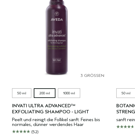
3 GRÖSSEN
50 ml
200 ml
1000 ml
50 ml
INVATI ULTRA ADVANCED™
BOTANI
EXFOLIATING SHAMPOO - LIGHT
STREN
Peelt und reinigt die Follikel sanft. Feines bis
sanft rei
normales, dünner werdendes Haar
(52)