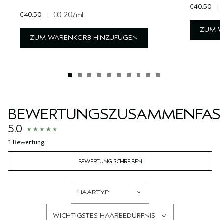
€40.50
|
€40.50
|
€0.20
/ml
ZUM 
ZUM WARENKORB HINZUFÜGEN
BEWERTUNGSZUSAMMENFA
5.0
1 Bewertung
BEWERTUNG SCHREIBEN
HAARTYP
EINE
LISTE
WICHTIGSTES HAARBEDÜRFNIS
DER