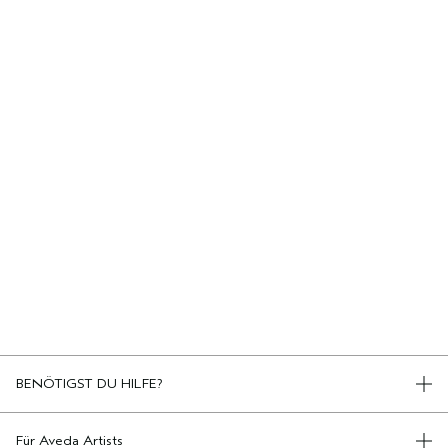
BENÖTIGST DU HILFE?
TELEFON +498920194161
KONTAKT
Für Aveda Artists