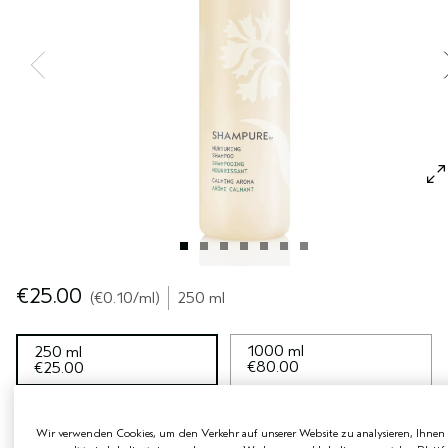
EMPFINDLICHE KOPFHAUT
PURE ABUNDANCE
ALLE KOLLEKTIONEN
€25.00
€0.10
/ml
250 ml
1000 ml
250 ml
€80.00
€25.00
50 ml
€12.00
Wir verwenden Cookies, um den Verkehr auf unserer Website zu analysieren, Ihnen