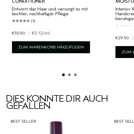
CONDITIONER
MOISTU
Entwirrt das Haar und versorgt es mit
Intensiv
leichter, nachhaltiger Pflege
Handcre
beruhig
(1)
€30.50
|
€0.12
/ml
€29.50
|
ZUM WARENKORB HINZUFÜGEN
ZUM 
DIES KÖNNTE DIR AUCH
GEFALLEN
BEST SELLER
BEST SEL