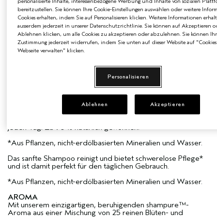
personalisierte Inhalte, interessenbezogene Werbung und Inhalte von sozialen Platt
bereitzustellen. Sie können Ihre Cookie-Einstellungen auswählen oder weitere Infor
Cookies erhalten, indem Sie auf Personalisieren klicken. Weitere Informationen erhal
ZUM WARENKORB HINZUFÜGEN
ausserdem jederzeit in unserer Datenschutzrichtlinie. Sie können auf Akzeptieren o
Ablehnen klicken, um alle Cookies zu akzeptieren oder abzulehnen. Sie können Ihr
Zustimmung jederzeit widerrufen, indem Sie unten auf dieser Website auf "Cookies
Webseite verwalten" klicken.
2 BE CURLY ADVANCED MINIS & MINI PADDLE
BRUSH GRATIS AB 99 € BESTELLWERT
Personalisieren
PRODUKTDETAILS
Ablehnen
Akzeptieren
Halt es einfach mit shampure™ – ein sanftes Shampoo für
jeden Tag. Zu 96 % natürlich gewonnen.*
*Aus Pflanzen, nicht-erdölbasierten Mineralien und Wasser.
Das sanfte Shampoo reinigt und bietet schwerelose Pflege*
und ist damit perfekt für den täglichen Gebrauch.
*Aus Pflanzen, nicht-erdölbasierten Mineralien und Wasser.
AROMA
Mit unserem einzigartigen, beruhigenden shampure™-
Aroma aus einer Mischung von 25 reinen Blüten- und