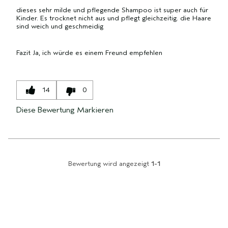
UND
dieses sehr milde und pflegende Shampoo ist super auch für
BEWERTUNGEN
ANZAHL
Kinder. Es trocknet nicht aus und pflegt gleichzeitig. die Haare
DER
sind weich und geschmeidig
BEWERTUNGEN
Fazit
Ja, ich würde es einem Freund empfehlen
14
0
Diese Bewertung Markieren
Bewertung wird angezeigt
1-1