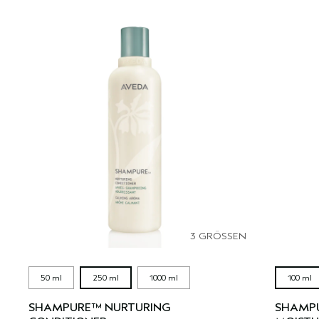
3 GRÖSSEN
50 ml
250 ml
1000 ml
100 ml
SHAMPURE™ NURTURING
SHAMPU