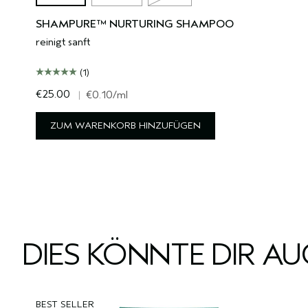
SHAMPURE™ NURTURING SHAMPOO
reinigt sanft
(1)
€25.00
|
€0.10
/ml
ZUM WARENKORB HINZUFÜGEN
DIES KÖNNTE DIR A
BEST SELLER