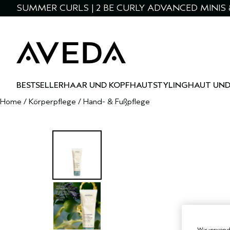
SUMMER CURLS | 2 BE CURLY ADVANCED MINIS 
BESTSELLER
HAAR UND KOPFHAUT
STYLING
HAUT UND
Home
/
Körperpflege
/
Hand- & Fußpflege
Wir verwende