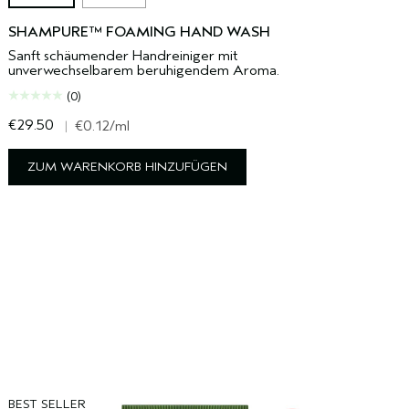
SHAMPURE™ FOAMING HAND WASH
Sanft schäumender Handreiniger mit
unverwechselbarem beruhigendem Aroma.
(0)
€29.50
|
€0.12
/ml
ZUM WARENKORB HINZUFÜGEN
BEST SELLER
B