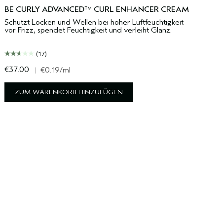
BE CURLY ADVANCED™ CURL ENHANCER CREAM
Schützt Locken und Wellen bei hoher Luftfeuchtigkeit
vor Frizz, spendet Feuchtigkeit und verleiht Glanz.
(17)
€37.00
€
|
€0.19
/ml
ZUM WARENKORB HINZUFÜGEN