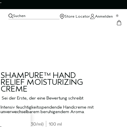
T
Suchen
Store Locator
Anmelden
0
SHAMPURE™ HAND
RELIEF MOISTURIZING
CREME
Sei der Erste, der eine Bewertung schreibt
Intensiv feuchtigkeitsspendende Handcreme mit
unverwechselbarem beruhigendem Aroma.
€29.50
€0.30
/ml
100 ml
e,