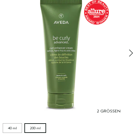
I
S
P
d
2 GRÖSSEN
40 ml
200 ml