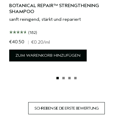
BOTANICAL REPAIR™ STRENGTHENING
SHAMPOO
sanft reinigend, stärkt und repariert
(182)
€40.50
|
€0.20
/ml
ZUM WARENKORB HINZUFÜGEN
SCHREIBEN SIE DIE ERSTE BEWERTUNG