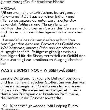
glattes Hautgefühl für trockene Hände
AROMA
Mit unserem charakteristischen, beruhigenden
Pure-Fume™ Duft aus 25 reinen Blüten- und
Pflanzenessenzen, darunter zertifizierter Bio-
Lavendel, Petitgrain und Ylang-Ylang. Ein
wohltuender Duft, der ein Gefühl der Gelassenheit
und des emotionalen Gleichgewichts hervorrufen
soll.
Lavendel: eines der am besten erforschten
beruhigenden Aromen. Fördert das Gefühl von
Wohlbefinden, innerer Ruhe und emotionaler
Ausgeglichenheit.
Petitgrain: gilt allgemein als
beruhigend für die Sinne, vermittelt ein Gefühl der
Ruhe und trägt zur emotionalen Ausgeglichenheit
bei.
WAS SIE SONST NOCH WISSEN MÜSSEN
Unsere Düfte sind funktionelle Duftkompositionen
und frei von synthetischen Stoffen. Sie werden von
unseren hauseigenen Pure-Fumers:tm aus reinen
Blüten- und Pflanzenessenzen hergestellt – nach
denselben Prinzipien der kreativen Parfümerie,
die bereits unser Gründer anwandte.
94 % natürlich gewonnen
Mit Leaping Bunny-
Gütesiegel