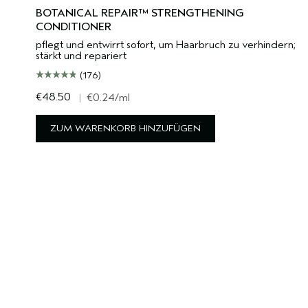
BOTANICAL REPAIR™ STRENGTHENING
CONDITIONER
pflegt und entwirrt sofort, um Haarbruch zu verhindern;
stärkt und repariert
(176)
€48.50
|
€0.24
/ml
ZUM WARENKORB HINZUFÜGEN