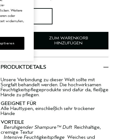
ie-
licken. Weitere
100 ml
ieren oder
€29.50
eit widerrufen,
ZUM WARENKORB
HINZUFÜGEN
eptieren
PRODUKTDETAILS
Unsere Verbindung zu dieser Welt sollte mit
Sorgfalt behandelt werden. Die hochwirksamen
Feuchtigkeitspflegeprodukte sind dafür da, fleißige
Hände zu pflegen.
GEEIGNET FÜR
Alle Hauttypen, einschließlich sehr trockener
Hände
VORTEILE
Beruhigender Shampure™ Duft
Reichhaltige,
cremige Textur
Intensive Feuchtigkeitspflege
Weiches und