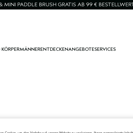
& MINI PADDLE BRUSH GRATIS AB 99 € BESTELLWER
 KÖRPER
MÄNNER
ENTDECKEN
ANGEBOTE
SERVICES
n Cookies, um den Verkehr auf unserer Website zu analysieren, Ihnen personalisierte Inhalt