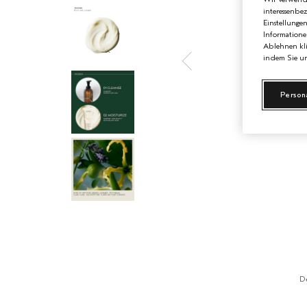
interessenbe
Einstellunge
Informatione
Ablehnen kli
indem Sie un
Person
D