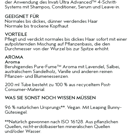
der Anwendung des Invati Ultra Advanced™ 4-Schritt-
Systems mit Shampoo, Conditioner, Serum und Leave-in.
GEEIGNET FÜR
Normales bis dickes, dünner werdendes Haar
Normale bis trockene Kopfhaut
VORTEILE
Pflegt und verdickt normales bis dickes Haar sofort mit einer
aufpolsternden Mischung auf Pflanzenbasis, die den
Durchmesser von der Wurzel bis zur Spitze erhöht.
AROMA
Aroma
Beruhigendes Pure-Fume™ Aroma mit Lavendel, Salbei,
australischem Sandelholz, Vanille und anderen reinen
Pflanzen- und Blumenessenzen.
200 ml Tube besteht zu 100 % aus recyceltem Post-
Consumer-Material.
WAS SIE SONST NOCH WISSEN MÜSSEN
96 % natürlichen Ursprungs**. Vegan. Mit Leaping Bunny-
Gütesiegel.
**Natürlich gewonnen nach ISO 16128. Aus pflanzlichen
Quellen, nicht-erdölbasierten mineralischen Quellen
und/oder Wasser.