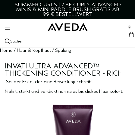
SUMMER CURLS | 2 BE CURLY ADVANCED
HAAR UND KOPFHAUT
HAUT UND KÖRPER
ENTDECKEN
SERVICES
MÄNNER
STYLING
MINIS & MINI PADDLE BRUSH GRATIS AB
se Sidebar Navigation
99 € BESTELLWERT
Clo
Clo
Clo
Clo
Clo
Clo
ALLE PRODUKTE FÜR HAAR & KOPFHAUT
ALLE STYLINGPRODUKTE
GESICHT
ALLES FÜR MÄNNER
KATEGORIEN
SALON-SERVICES
PRODUKTNEUHEITEN
ALLE STYLINGPRODUKTE
ALLE GESICHTSPRODUKTE
ALLES FÜR MÄNNER
AVEDA ENTDECKEN
0
::elc_general.menu::
GEEIGNET FÜR
GEEIGNET FÜR
KÖRPER
GEEIGNET FÜR
ENTDECKE AVEDA
HAARFARBEN-SERVICES
Aveda
ALLE PRODUKTE FÜR HAAR & KOPFHAUT
TROCKENES HAAR
STYLE-PREP
DICHTERES HAAR
GESICHTSREINIGER
ALLE KÖRPERPFLEGEPRODUKTE
HAARPFLEGE
KOPFHAUT BERUHIGEN
UNSERE WICHTIGSTEN INHALTSSTOFFE
BLOG
Suchen
AKTUELLE KOLLEKTIONEN
AKTUELLE KOLLEKTIONEN
AROMA
AKTUELLE KOLLEKTIONEN
Home
/
Haar & Kopfhaut
/
Spülung
SHAMPOO
FETTIGES HAAR UND KOPFHAUT
BOTANICAL REPAIR
STRUKTUR & HALT
TROCKENES HAAR
BOTANICAL REPAIR
GESICHTSTONER
KÖRPERREINIGUNG
ALLE DÜFTE
STYLING
AVEDA MEN PURE-FORMANCE
NACHHALTIGE UNTERNEHMENSFÜHRUNG
TUTORIAL
ENTDECKEN
ANLIEGEN
INVATI ULTRA ADVANCED™
CONDITIONER
BESCHÄDIGTES HAAR
BE CURLY ADVANCED
HAAR QUIZ
HITZESCHUTZ
BESCHÄDIGTES HAAR
BE CURLY ADVANCED
GESICHTSPEELING
KÖRPERÖLE
ÄTHERISCHE ÖLE
TROCKENE HAUT
RASUR- UND HAUTPFLEGE FÜR MÄNNER
ROSEMARY MINT
UNSERE MISSION
AKTUELLE KOLLEKTIONEN
THICKENING CONDITIONER - RICH
KOPFHAUTPFLEGE
DÜNNER WERDENDES HAAR
INVATI ULTRA ADVANCED
LITERGRÖSSEN
HAARSPRAY
STARK GELOCKTES, WELLIGES HAAR
INVATI ULTRA ADVANCED
GESICHTSSERUM
KÖRPERPEELING
CHAKRA
FETTIG
NEU ADVANCED BOTANICAL KINETICS
KÖRPERPFLEGE
UNSER ERBE
Sei der Erste, der eine Bewertung schreibt
Nährt, stärkt und verdickt normales bis dickes Haar sofort.
HAAR TREATMENTS
FARBPFLEGE
NUTRIPLENISH
HAARTONIC
KRAUSES HAAR
NUTRIPLENISH
AUGENCREME
BODY LOTIONS
KERZEN
STRAFFEN UND FESTIGEN
BOTANICAL KINETICS
HAAR- & KOPFHAUTÖL
KRAUSES HAAR
SCALP SOLUTIONS
HAARBÜRSTEN
HAARVOLUMEN
SMOOTH INFUSION
FEUCHTIGKEITSPFLEGE FÜR DAS GESICHT
HAND- UND FUSSPFLEGE
STRAHLKRAFT
HAND & FOOT RELIEF
TROCKENSHAMPOO
STARK GELOCKTES, WELLIGES HAAR
SHAMPURE
GLANZ
CONTROL
GESICHTSMASKE
STRAHLENDERE HAUT
ROSEMARY MINT
HAARSERUM
REISE
ROSEMARY MINT
TRAVEL
ALLE KOLLEKTIONEN
EMPFINDLICHE HAUT
ALLE KOLLEKTIONEN