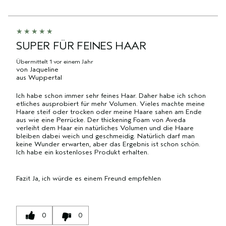
NACH
DURCHSCHNITTLICHER
MARKE,
ID,
HÄNDLER-
BEWERTUNG
KATEGORIE,
PRODUKTNAME,
PRODUKT-
UND
DURCHSCHNITTLICHER
MARKE,
ID,
ANZAHL
BEWERTUNG
KATEGORIE,
PRODUKTNAME,
SUPER FÜR FEINES HAAR
DER
UND
DURCHSCHNITTLICHER
MARKE,
BEWERTUNGEN
ANZAHL
BEWERTUNG
Übermittelt
1 vor einem Jahr
KATEGORIE,
von
Jaqueline
DER
UND
DURCHSCHNITTLICHER
aus
Wuppertal
BEWERTUNGEN
ANZAHL
BEWERTUNG
DER
Ich habe schon immer sehr feines Haar. Daher habe ich schon
UND
etliches ausprobiert für mehr Volumen. Vieles machte meine
BEWERTUNGEN
ANZAHL
Haare steif oder trocken oder meine Haare sahen am Ende
DER
aus wie eine Perrücke. Der thickening Foam von Aveda
BEWERTUNGEN
verleiht dem Haar ein natürliches Volumen und die Haare
bleiben dabei weich und geschmeidig. Natürlich darf man
keine Wunder erwarten, aber das Ergebnis ist schon schön.
Ich habe ein kostenloses Produkt erhalten.
Fazit
Ja, ich würde es einem Freund empfehlen
0
0