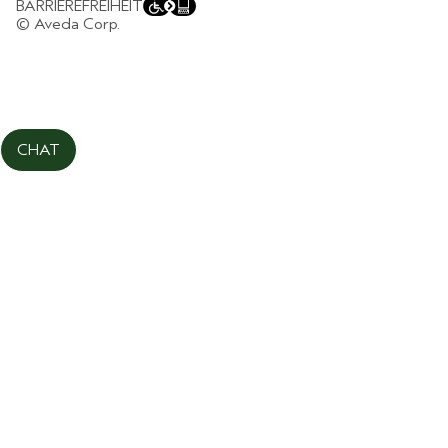
BARRIEREFREIHEIT
COOKIES DER WEBSEITE VERWALTEN
© Aveda Corp.
CHAT