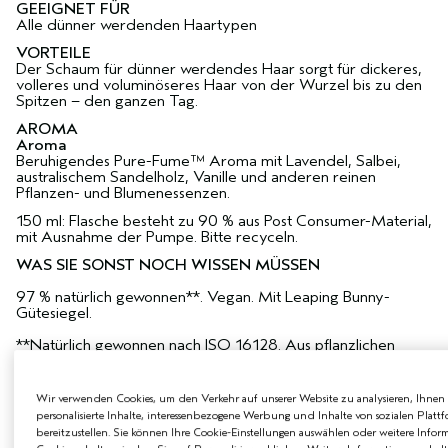
GEEIGNET FÜR
Alle dünner werdenden Haartypen
VORTEILE
Der Schaum für dünner werdendes Haar sorgt für dickeres,
volleres und voluminöseres Haar von der Wurzel bis zu den
Spitzen – den ganzen Tag.
AROMA
Aroma
Beruhigendes Pure-Fume™ Aroma mit Lavendel, Salbei,
australischem Sandelholz, Vanille und anderen reinen
Pflanzen- und Blumenessenzen.
150 ml: Flasche besteht zu 90 % aus Post Consumer-Material,
mit Ausnahme der Pumpe. Bitte recyceln.
WAS SIE SONST NOCH WISSEN MÜSSEN
97 % natürlich gewonnen**. Vegan. Mit Leaping Bunny-
Gütesiegel.
**Natürlich gewonnen nach ISO 16128. Aus pflanzlichen
Quellen, nicht-erdölbasierten mineralischen Quellen
und/oder Wasser.
Wir verwenden Cookies, um den Verkehr auf unserer Website zu analysieren, Ihnen
personalisierte Inhalte, interessenbezogene Werbung und Inhalte von sozialen Platt
bereitzustellen. Sie können Ihre Cookie-Einstellungen auswählen oder weitere Infor
ANWENDUNG