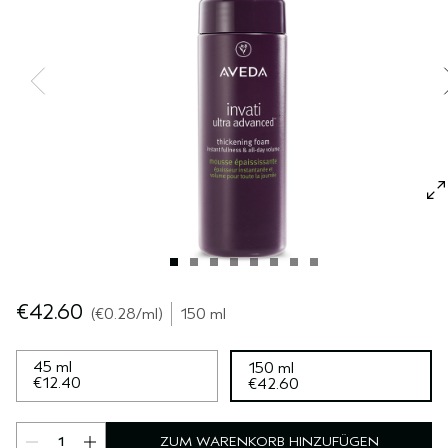
EMPFINDLICHE KOPFHAUT
PURE ABUNDANCE
ALLE KOLLEKTIONEN
€42.60
€0.28
/ml
150 ml
45 ml
150 ml
€12.40
€42.60
ZUM WARENKORB HINZUFÜGEN