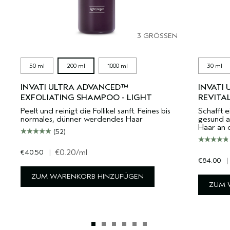
3 GRÖSSEN
50 ml
200 ml
1000 ml
30 ml
INVATI ULTRA ADVANCED™
INVATI
EXFOLIATING SHAMPOO - LIGHT
REVITA
Peelt und reinigt die Follikel sanft. Feines bis
Schafft e
normales, dünner werdendes Haar
gesund a
Haar an 
(52)
€40.50
|
€0.20
/ml
€84.00
|
ZUM WARENKORB HINZUFÜGEN
ZUM 