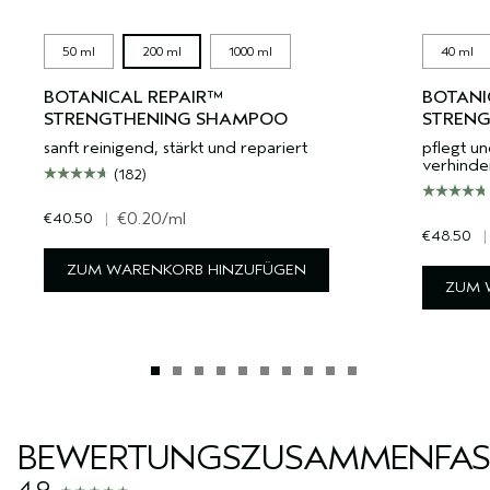
50 ml
200 ml
1000 ml
40 ml
BOTANICAL REPAIR™
BOTANI
STRENGTHENING SHAMPOO
STRENG
sanft reinigend, stärkt und repariert
pflegt un
verhinder
(182)
€40.50
|
€0.20
/ml
€48.50
|
ZUM WARENKORB HINZUFÜGEN
ZUM 
BEWERTUNGSZUSAMMENFA