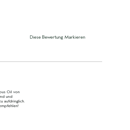
Diese Bewertung Markieren
ous Oil von
end und
 aufdringlich.
rempfehlen!