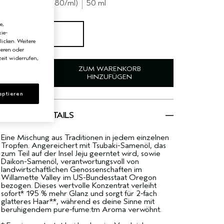
€39.90
€0.80
/ml
50 ml
e,
50 ml
ie-
€39.90
licken. Weitere
ieren oder
eit widerrufen,
ZUM WARENKORB
HINZUFÜGEN
eptieren
PRODUKTDETAILS
Eine Mischung aus Traditionen in jedem einzelnen
Tropfen. Angereichert mit Tsubaki-Samenöl, das
zum Teil auf der Insel Jeju geerntet wird, sowie
Daikon-Samenöl, verantwortungsvoll von
landwirtschaftlichen Genossenschaften im
Willamette Valley im US-Bundesstaat Oregon
bezogen. Dieses wertvolle Konzentrat verleiht
sofort* 195 % mehr Glanz und sorgt für 2-fach
glatteres Haar**, während es deine Sinne mit
beruhigendem pure-fume:tm Aroma verwöhnt.