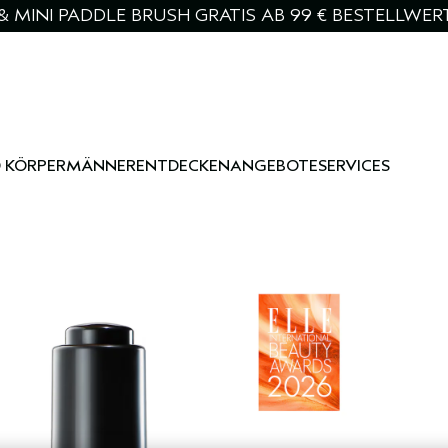
& MINI PADDLE BRUSH GRATIS AB 99 € BESTELLWER
 KÖRPER
MÄNNER
ENTDECKEN
ANGEBOTE
SERVICES