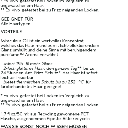
* Ex-vivo-getestet bei Locken im Vergleich zu
ungewaschenem Haar.
** Ex-vivo-getestet bei zu Frizz neigenden Locken.
GEEIGNET FÜR
Alle Haartypen
VORTEILE
Miraculous Oil ist ein wertvolles Konzentrat,
welches das Haar mühelos mit lichtreflektierendem
Glanz umhüllt und deine Sinne mit beruhigendem
purefume™ Aroma verwöhnt.
sofort 195 % mehr Glanz
2-fach glatteres Haar, den ganzen Tag**
bis zu
24 Stunden Anti-Frizz-Schutz
*
das Haar ist sofort
leichter frisierbar
bietet thermischen Schutz bis zu 232 °C
für
farbbehandeltes Haar geeignet
* Ex-vivo-getestet bei Locken im Vergleich zu
ungewaschenem Haar.
** Ex-vivo-getestet bei zu Frizz neigenden Locken.
1,7 fl oz/50 ml: aus Recycling gewonnene PET-
Flasche, ausgenommen Pipette. Bitte recyceln.
WAS SIE SONST NOCH WISSEN MÜSSEN