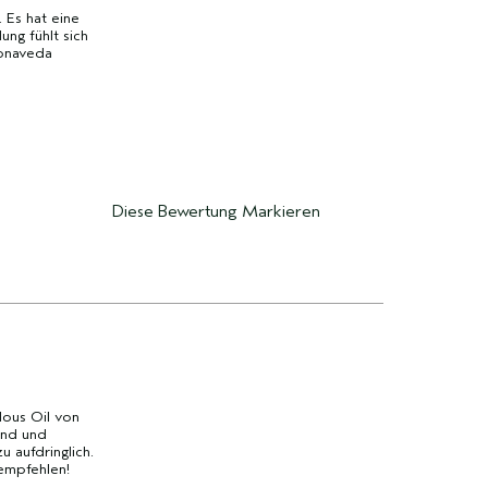
 Es hat eine
ung fühlt sich
vonaveda
Diese Bewertung Markieren
ous Oil von
end und
 aufdringlich.
rempfehlen!