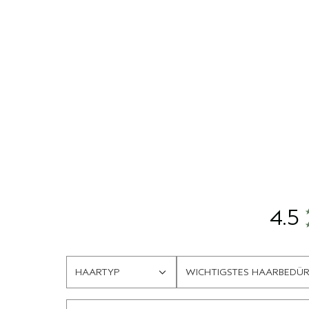
4.5
HAARTYP
WICHTIGSTES HAARBEDÜR
EINE
EINE
LISTE
LISTE
DER
DER