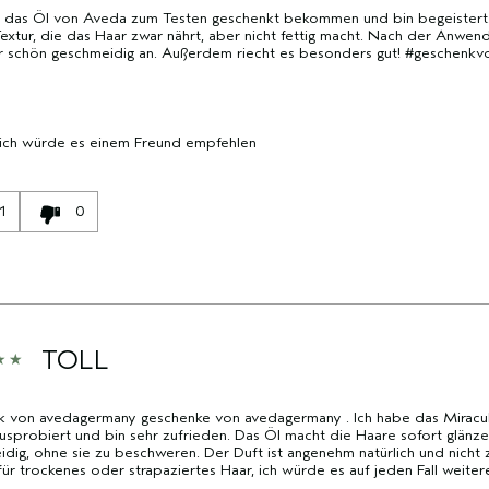
e das Öl von Aveda zum Testen geschenkt bekommen und bin begeistert.
Textur, die das Haar zwar nährt, aber nicht fettig macht. Nach der Anwend
r schön geschmeidig an. Außerdem riecht es besonders gut! #geschenk
 ich würde es einem Freund empfehlen
1
0
TOLL
k von avedagermany geschenke von avedagermany . Ich habe das Miracul
sprobiert und bin sehr zufrieden. Das Öl macht die Haare sofort glänz
dig, ohne sie zu beschweren. Der Duft ist angenehm natürlich und nicht zu
für trockenes oder strapaziertes Haar, ich würde es auf jeden Fall weite