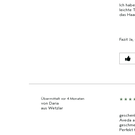
Ich hab
leichte 
das Haa
Fazit
Ja,
Übermittelt
vor 4 Monaten
von
Daria
aus
Wetzlar
geschen
Aveda au
geschmei
Perfekt 