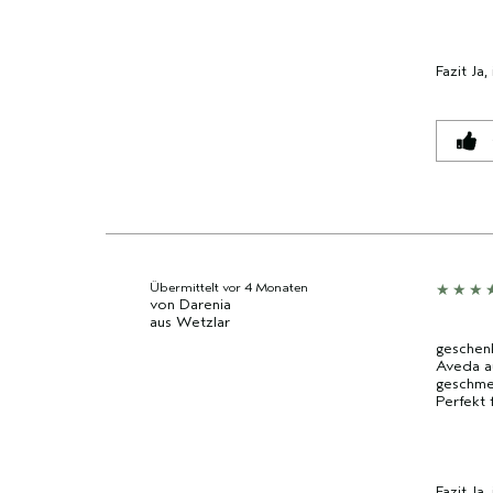
Fazit
Ja,
Übermittelt
vor 4 Monaten
von
Darenia
aus
Wetzlar
geschen
Aveda au
geschmei
Perfekt 
Fazit
Ja,