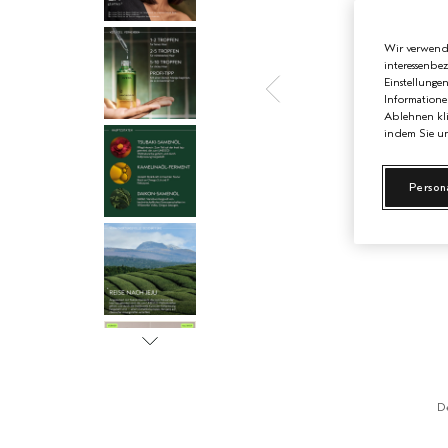
Wir verwende
interessenbe
Einstellunge
Informatione
Ablehnen kli
indem Sie un
Person
D