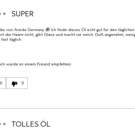
SUPER
e von Aveda Germany 🎁 Ich finde dieses Öl echt gut für den täglichen
t die Haare nicht, gibt Glanz und macht sie weich. Duft angenehm, wenige
fast täglich.
 ich würde es einem Freund empfehlen
0
0
TOLLES ÖL