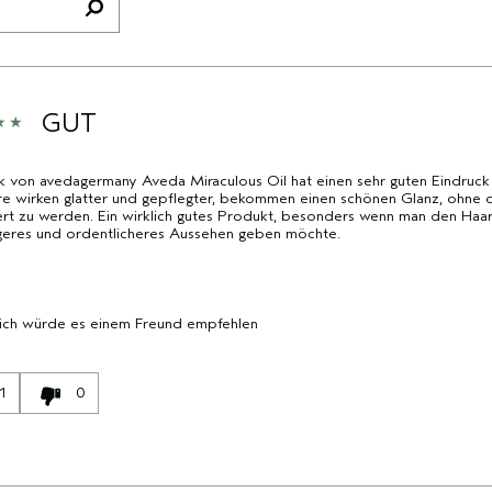
AM
AM
HÄUFIGSTEN
HÄUFIGSTEN
BEWERTETEN
BEWERTETEN
PRODUKTE,
PRODUKTE,
AUFGESCHLÜSSELT
AUFGESCHLÜSSELT
GUT
NACH
NACH
HÄNDLER-
HÄNDLER-
 von avedagermany Aveda Miraculous Oil hat einen sehr guten Eindruck 
PRODUKT-
PRODUKT-
re wirken glatter und gepflegter, bekommen einen schönen Glanz, ohne 
ID,
ID,
t zu werden. Ein wirklich gutes Produkt, besonders wenn man den Haare
PRODUKTNAME,
PRODUKTNAME,
geres und ordentlicheres Aussehen geben möchte.
MARKE,
MARKE,
KATEGORIE,
KATEGORIE,
DURCHSCHNITTLICHER
DURCHSCHNITTLICHER
BEWERTUNG
BEWERTUNG
 ich würde es einem Freund empfehlen
UND
UND
ANZAHL
ANZAHL
DER
DER
1
0
BEWERTUNGEN
BEWERTUNGEN