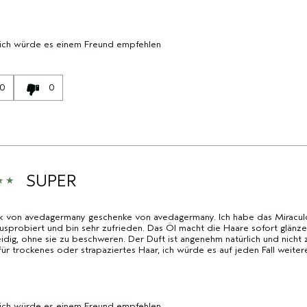
 ich würde es einem Freund empfehlen
0
0
SUPER
k von avedagermany geschenke von avedagermany. Ich habe das Miracul
sprobiert und bin sehr zufrieden. Das Öl macht die Haare sofort glänz
dig, ohne sie zu beschweren. Der Duft ist angenehm natürlich und nicht zu
für trockenes oder strapaziertes Haar, ich würde es auf jeden Fall weite
 ich würde es einem Freund empfehlen