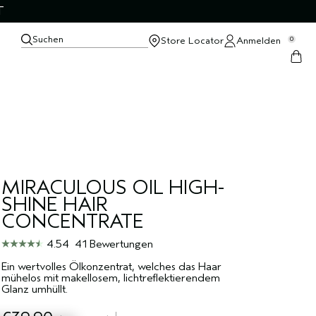
T
Suchen
Store Locator
Anmelden
0
MIRACULOUS OIL HIGH-
SHINE HAIR
CONCENTRATE
4.54
41 Bewertungen
Ein wertvolles Ölkonzentrat, welches das Haar
mühelos mit makellosem, lichtreflektierendem
Glanz umhüllt.