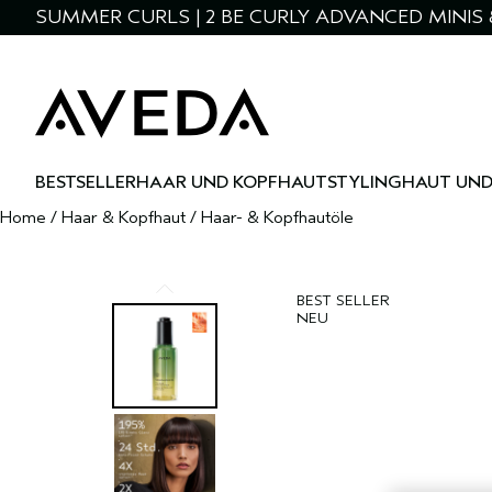
SUMMER CURLS | 2 BE CURLY ADVANCED MINIS 
BESTSELLER
HAAR UND KOPFHAUT
STYLING
HAUT UND
Home
/
Haar & Kopfhaut
/
Haar- & Kopfhautöle
BEST SELLER
NEU