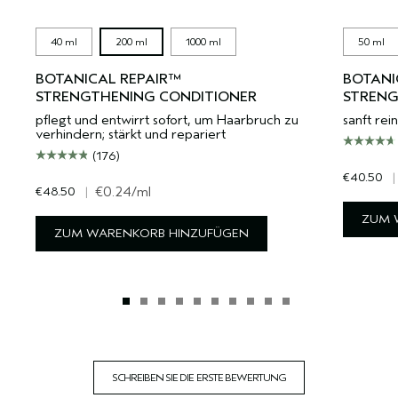
40 ml
200 ml
1000 ml
50 ml
BOTANICAL REPAIR™
BOTANI
STRENGTHENING CONDITIONER
STREN
pflegt und entwirrt sofort, um Haarbruch zu
sanft rei
verhindern; stärkt und repariert
(176)
€40.50
|
€48.50
|
€0.24
/ml
ZUM 
ZUM WARENKORB HINZUFÜGEN
SCHREIBEN SIE DIE ERSTE BEWERTUNG