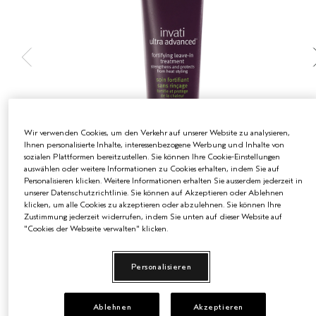
EMPFINDLICHE KOPFHAUT
PURE ABUNDANCE
ALLE KOLLEKTIONEN
Wir verwenden Cookies, um den Verkehr auf unserer Website zu analysieren,
Ihnen personalisierte Inhalte, interessenbezogene Werbung und Inhalte von
sozialen Plattformen bereitzustellen. Sie können Ihre Cookie-Einstellungen
auswählen oder weitere Informationen zu Cookies erhalten, indem Sie auf
Personalisieren klicken. Weitere Informationen erhalten Sie ausserdem jederzeit in
unserer Datenschutzrichtlinie. Sie können auf Akzeptieren oder Ablehnen
klicken, um alle Cookies zu akzeptieren oder abzulehnen. Sie können Ihre
€48.50
Zustimmung jederzeit widerrufen, indem Sie unten auf dieser Website auf
€0.49
/ml
100 ml
"Cookies der Webseite verwalten" klicken.
25 ml
100 ml
Personalisieren
€12.00
€48.50
Ablehnen
Akzeptieren
ZUM WARENKORB HINZUFÜGEN