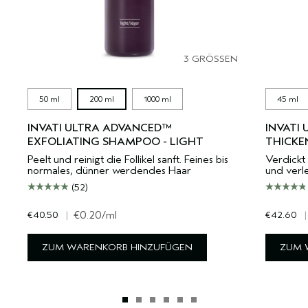
3 GRÖSSEN
50 ml
200 ml
1000 ml
45 ml
INVATI ULTRA ADVANCED™
INVATI
EXFOLIATING SHAMPOO - LIGHT
THICKE
Peelt und reinigt die Follikel sanft. Feines bis
Verdickt 
normales, dünner werdendes Haar
und verle
(52)
€40.50
|
€0.20
/ml
€42.60
|
ZUM WARENKORB HINZUFÜGEN
ZUM 