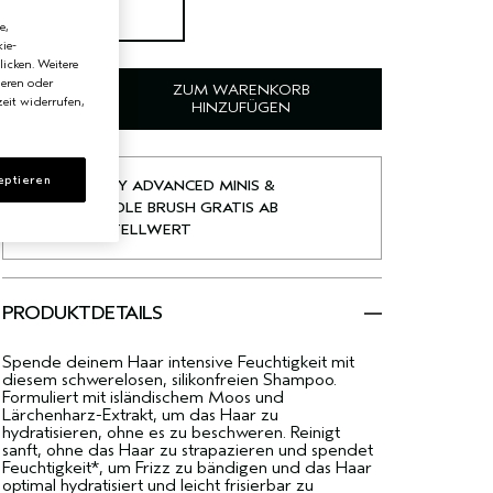
200 ml
€34.00
e,
ie-
licken. Weitere
ieren oder
ZUM WARENKORB
eit widerrufen,
HINZUFÜGEN
eptieren
2 BE CURLY ADVANCED MINIS &
MINI PADDLE BRUSH GRATIS AB
99 € BESTELLWERT
PRODUKTDETAILS
Spende deinem Haar intensive Feuchtigkeit mit
diesem schwerelosen, silikonfreien Shampoo.
Formuliert mit isländischem Moos und
Lärchenharz-Extrakt, um das Haar zu
hydratisieren, ohne es zu beschweren. Reinigt
sanft, ohne das Haar zu strapazieren und spendet
Feuchtigkeit*, um Frizz zu bändigen und das Haar
optimal hydratisiert und leicht frisierbar zu