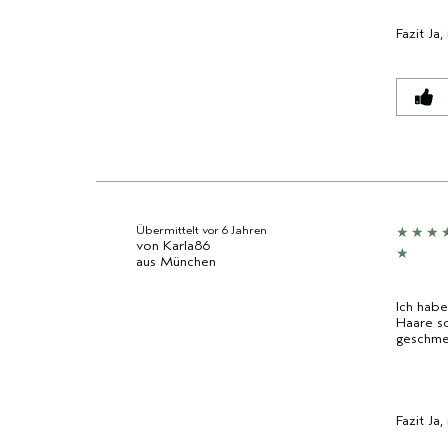
MARKE,
MARKE,
KATEGORIE,
KATEGORIE,
Fazit
Ja,
DURCHSCHNITTLICHER
DURCHSCHNITTLICHER
BEWERTUNG
BEWERTUNG
UND
UND
ANZAHL
ANZAHL
DER
DER
BEWERTUNGEN
BEWERTUNGEN
Übermittelt
vor 6 Jahren
von
Karla86
aus
München
Ich hab
Haare so
geschmei
Fazit
Ja,