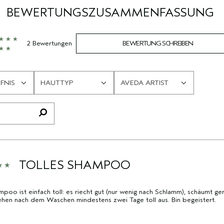
BEWERTUNGSZUSAMMENFASSUNG
2 Bewertungen
BEWERTUNG SCHREIBEN
FNIS
HAUTTYP
AVEDA ARTIST
EINE
EINE
LISTE
LISTE
DER
DER
AM
AM
HÄUFIGSTEN
HÄUFIGSTEN
BEWERTETEN
BEWERTETEN
PRODUKTE,
PRODUKTE,
AUFGESCHLÜSSELT
AUFGESCHLÜSSELT
TOLLES SHAMPOO
NACH
NACH
HÄNDLER-
HÄNDLER-
poo ist einfach toll: es riecht gut (nur wenig nach Schlamm), schäumt g
PRODUKT-
PRODUKT-
hen nach dem Waschen mindestens zwei Tage toll aus. Bin begeistert.
ID,
ID,
PRODUKTNAME,
PRODUKTNAME,