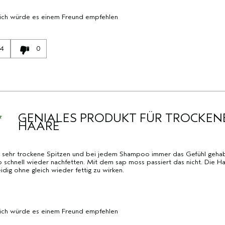
MARKE,
MARKE,
KATEGORIE,
KATEGORIE,
 ich würde es einem Freund empfehlen
DURCHSCHNITTLICHER
DURCHSCHNITTLICHER
BEWERTUNG
BEWERTUNG
UND
UND
4
0
ANZAHL
ANZAHL
DER
DER
BEWERTUNGEN
BEWERTUNGEN
GENIALES PRODUKT FÜR TROCKEN
HAARE
e sehr trockene Spitzen und bei jedem Shampoo immer das Gefühl gehab
 schnell wieder nachfetten. Mit dem sap moss passiert das nicht. Die H
dig ohne gleich wieder fettig zu wirken.
 ich würde es einem Freund empfehlen