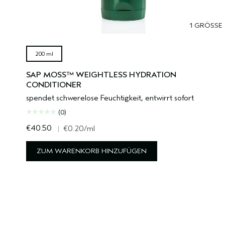
1 GRÖSSE
200 ml
SAP MOSS™ WEIGHTLESS HYDRATION
CONDITIONER
spendet schwerelose Feuchtigkeit, entwirrt sofort
(0)
€40.50
|
€0.20
/ml
ZUM WARENKORB HINZUFÜGEN