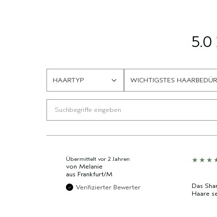
5.0
HAARTYP
WICHTIGSTES HAARBEDÜR
EINE
EINE
LISTE
LISTE
DER
DER
AM
AM
HÄUFIGSTEN
HÄUFIGSTEN
BEWERTETEN
BEWERTETEN
PRODUKTE,
PRODUKTE,
AUFGESCHLÜSSELT
AUFGESCHLÜSSELT
Übermittelt
vor 2 Jahren
von
Melanie
NACH
NACH
aus
Frankfurt/M
HÄNDLER-
HÄNDLER-
Das Sham
PRODUKT-
PRODUKT-
Verifizierter Bewerter
Haare se
ID,
ID,
PRODUKTNAME,
PRODUKTNAME,