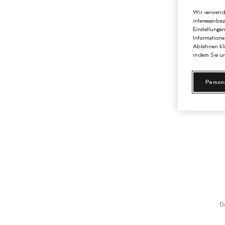
Wir verwende
interessenbe
Einstellunge
Informatione
Ablehnen kli
indem Sie un
Person
D