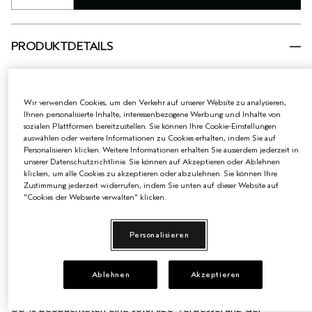
PRODUKTDETAILS
Aufpolsternde, strahlende Haut im Handumdrehen. Veganes
Phytotech-Kollagen aus Pflanzen versorgt die Haut in dieser
milchigen Lotion intensiv mit Feuchtigkeit und lässt sie praller
Wir verwenden Cookies, um den Verkehr auf unserer Website zu analysieren,
wirken, während unser Vegan Peptide Complex feine Linien
Ihnen personalisierte Inhalte, interessenbezogene Werbung und Inhalte von
und Falten sichtbar glättet. Bereits nach nur einer
sozialen Plattformen bereitzustellen. Sie können Ihre Cookie-Einstellungen
Anwendung berichteten 100 % der Anwenderinnen von
auswählen oder weitere Informationen zu Cookies erhalten, indem Sie auf
verbesserten Feuchtigkeitsversorgung in Form von einer
Personalisieren klicken. Weitere Informationen erhalten Sie ausserdem jederzeit in
sichtbar aufgepolsterten Haut*.
unserer Datenschutzrichtlinie. Sie können auf Akzeptieren oder Ablehnen
klicken, um alle Cookies zu akzeptieren oder abzulehnen. Sie können Ihre
*Klinische Tests an 27 Frauen nach einmaliger Verwendung
Zustimmung jederzeit widerrufen, indem Sie unten auf dieser Website auf
des Produkts.
"Cookies der Webseite verwalten" klicken.
GEEIGNET FÜR
Für alle Hauttypen, auch für empfindliche Haut.
Personalisieren
ERGEBNISSE
Nach 1 Anwendung:
100 % berichteten von einer Verbesserung der Feuchtigkeit
Ablehnen
Akzeptieren
1
für eine sichtbar aufgepolsterte Haut
2
96 % wiesen eine sichtbare Verringerung der Rötungen auf
86 % beobachteten eine sofortige Verbesserung der