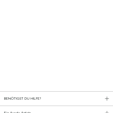
BENÖTIGST DU HILFE?
TELEFON +498920194161
KONTAKT
Für Aveda Artists