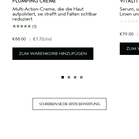
PLUMPING CREME
VITALI
Multi-Action-Creme, die die Haut
Serum, u
aufpolstert, sie strafft und Falten sichtbar
Linien un
reduziert.
(1)
€79.00
|
€88.00
|
€1.76
/ml
ZUM 
ZUM WARENKORB HINZUFÜGEN
SCHREIBEN SIE DIE ERSTE BEWERTUNG