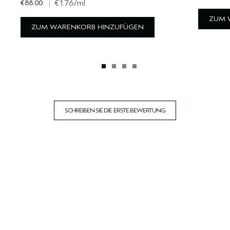
€88.00
|
€1.76
/ml
ZUM 
ZUM WARENKORB HINZUFÜGEN
SCHREIBEN SIE DIE ERSTE BEWERTUNG