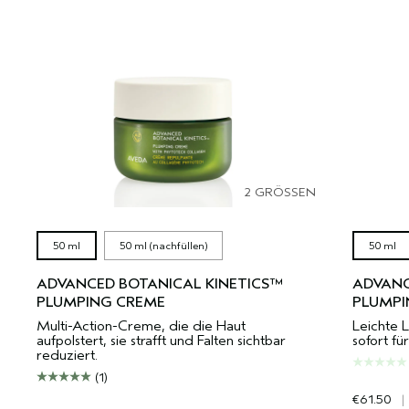
2 GRÖSSEN
50 ml
50 ml (nachfüllen)
50 ml
ADVANCED BOTANICAL KINETICS™
ADVANC
PLUMPING CREME
PLUMPI
Multi-Action-Creme, die die Haut
Leichte L
aufpolstert, sie strafft und Falten sichtbar
sofort fü
reduziert.
(1)
€61.50
|