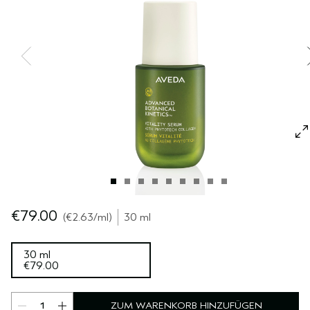
EMPFINDLICHE KOPFHAUT
PURE ABUNDANCE
ALLE KOLLEKTIONEN
€79.00
€2.63
/ml
30 ml
30 ml
€79.00
ZUM WARENKORB HINZUFÜGEN