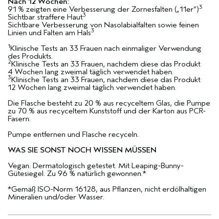
Nach 12 Wochen:
3
91 % zeigten eine Verbesserung der Zornesfalten („11er“)
3
Sichtbar straffere Haut
Sichtbare Verbesserung von Nasolabialfalten sowie feinen
3
Linien und Falten am Hals
1
Klinische Tests an 33 Frauen nach einmaliger Verwendung
des Produkts.
2
Klinische Tests an 33 Frauen, nachdem diese das Produkt
4 Wochen lang zweimal täglich verwendet haben.
3
Klinische Tests an 33 Frauen, nachdem diese das Produkt
12 Wochen lang zweimal täglich verwendet haben.
Die Flasche besteht zu 20 % aus recyceltem Glas, die Pumpe
zu 70 % aus recyceltem Kunststoff und der Karton aus PCR-
Fasern.
Pumpe entfernen und Flasche recyceln.
WAS SIE SONST NOCH WISSEN MÜSSEN
Vegan. Dermatologisch getestet. Mit Leaping-Bunny-
Gütesiegel. Zu 96 % natürlich gewonnen.*
*Gemäß ISO-Norm 16128, aus Pflanzen, nicht erdölhaltigen
Mineralien und/oder Wasser.