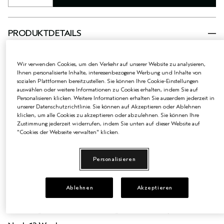
PRODUKTDETAILS
Der Vitalitäts-Booster für deine Haut. Dieses hochwirksame
Gesichtsserum reduziert deutlich feine Linien und Falten und
Wir verwenden Cookies, um den Verkehr auf unserer Website zu analysieren,
verbessert die Elastizität der Haut, während es gleichzeitig
Ihnen personalisierte Inhalte, interessenbezogene Werbung und Inhalte von
modelliert und strafft – sieh dir die Ergebnisse unten an. Das
sozialen Plattformen bereitzustellen. Sie können Ihre Cookie-Einstellungen
aus Pflanzen gewonnene vegane Phytotech-Kollagen füllt die
auswählen oder weitere Informationen zu Cookies erhalten, indem Sie auf
Haut mit Feuchtigkeit auf. Vitamin C wirkt synergetisch mit
Personalisieren klicken. Weitere Informationen erhalten Sie ausserdem jederzeit in
unserem Vegan Peptide Complex, um die sichtbaren
unserer Datenschutzrichtlinie. Sie können auf Akzeptieren oder Ablehnen
Anzeichen von Kollagenverlust zu reduzieren.
klicken, um alle Cookies zu akzeptieren oder abzulehnen. Sie können Ihre
GEEIGNET FÜR
Zustimmung jederzeit widerrufen, indem Sie unten auf dieser Website auf
Für alle Hauttypen, auch für empfindliche Haut.
"Cookies der Webseite verwalten" klicken.
ERGEBNISSE
Personalisieren
Nach 1 Anwendung:
80 % zeigten eine Verbesserung der prismatischen
1
Strahlkraft und Geschmeidigkeit
Ablehnen
Akzeptieren
Nach 4 Wochen:
2
85 % zeigten eine Verbesserung der Elastizität
2
76 % zeigten eine Verbesserung der Krähenfüße