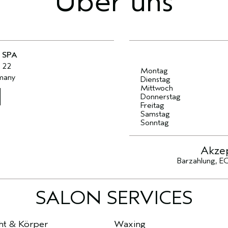
Über uns
 SPA
 22
Montag
many
Dienstag
Mittwoch
Donnerstag
Freitag
Samstag
Sonntag
Akzep
Barzahlung, EC
SALON SERVICES
ht & Körper
Waxing