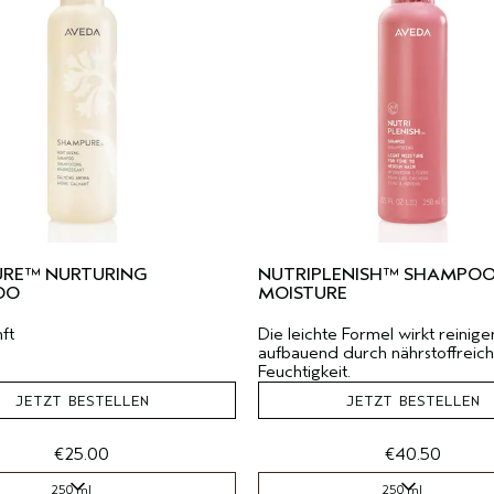
RE™ NURTURING
NUTRIPLENISH™ SHAMPOO
OO
MOISTURE
nft
Die leichte Formel wirkt reinig
aufbauend durch nährstoffreic
Feuchtigkeit.
JETZT BESTELLEN
JETZT BESTELLEN
€25.00
€40.50
250 ml
250 ml