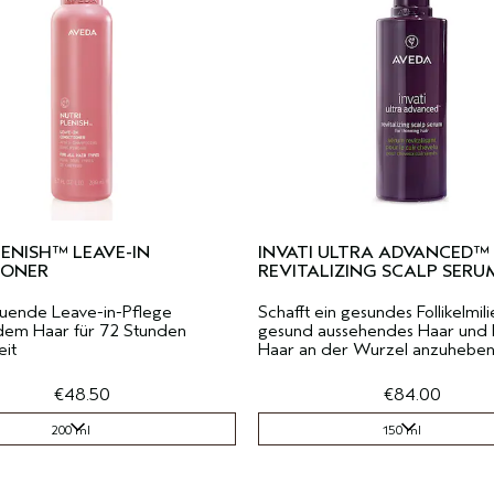
ENISH™ LEAVE-IN
INVATI ULTRA ADVANCED™
IONER
REVITALIZING SCALP SERU
auende Leave-in-Pflege
Schafft ein gesundes Follikelmili
dem Haar für 72 Stunden
gesund aussehendes Haar und hi
eit
Haar an der Wurzel anzuheben
€48.50
€84.00
200 ml
150 ml
200 ml
150 ml