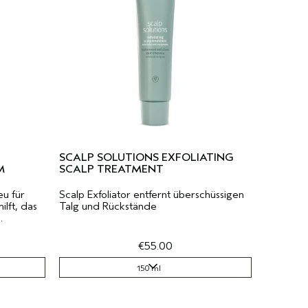
SCALP SOLUTIONS EXFOLIATING
M
SCALP TREATMENT
eu für
Scalp Exfoliator entfernt überschüssigen
lft, das
Talg und Rückstände
.
€55.00
150 ml
150 ml