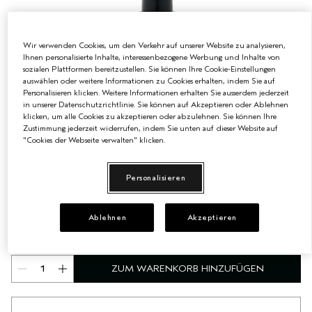
EMPFINDLICHE KOPFHAUT
PURE ABUNDANCE
Wir verwenden Cookies, um den Verkehr auf unserer Website zu analysieren,
ALLE KOLLEKTIONEN
Ihnen personalisierte Inhalte, interessenbezogene Werbung und Inhalte von
sozialen Plattformen bereitzustellen. Sie können Ihre Cookie-Einstellungen
auswählen oder weitere Informationen zu Cookies erhalten, indem Sie auf
Personalisieren klicken. Weitere Informationen erhalten Sie ausserdem jederzeit
in unserer Datenschutzrichtlinie. Sie können auf Akzeptieren oder Ablehnen
klicken, um alle Cookies zu akzeptieren oder abzulehnen. Sie können Ihre
Zustimmung jederzeit widerrufen, indem Sie unten auf dieser Website auf
"Cookies der Webseite verwalten" klicken.
€90.00
Personalisieren
€3.00
/ml
30 ml
30 ml
Ablehnen
Akzeptieren
€90.00
ZUM WARENKORB HINZUFÜGEN