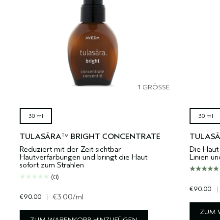
1 GRÖSSE
30 ml
30 ml
TULASĀRA™ BRIGHT CONCENTRATE
TULASĀ
Reduziert mit der Zeit sichtbar
Die Haut 
Hautverfärbungen und bringt die Haut
Linien u
sofort zum Strahlen
(0)
€90.00
|
€90.00
|
€3.00
/ml
ZUM 
ZUM WARENKORB HINZUFÜGEN