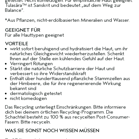
getestet. Nicht komedogen. Für empfindliche Haut geeignet.
Tulasāra™ ist Sanskrit und bedeutet „auf dem Weg zur
Balance“.
*Aus Pflanzen, nicht-erdölbasierten Mineralien und Wasser.
GEEIGNET FÜR
Für alle Hauttypen geeignet
VORTEILE
wirkt sofort beruhigend und hydratisiert die Haut, um ihr
natürliches Gleichgewicht wiederherzustellen. Schenkt
Ihnen auf der Stelle ein kühlendes Gefühl auf der Haut.
Verringert Rötungen
Stärkt die natürliche Schutzbarriere der Haut und
verbessert so ihre Widerstandskraft
Enthält über hunderttausend pflanzliche Stammzellen aus
der Himbeere, die für ihre regenerierende Wirkung
bekannt sind
dermatologisch getestet
nicht komedogen
Das Recycling unterliegt Einschränkungen. Bitte informiere
dich bei deinem örtlichen Recycling-Programm. Die
Schachtel besteht zu 100 % aus recycelten Post-Consumer-
Fasern. Bitte recyceln.
WAS SIE SONST NOCH WISSEN MÜSSEN