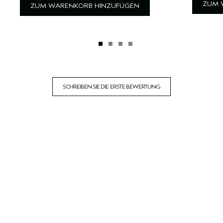
ZUM 
ZUM WARENKORB HINZUFÜGEN
SCHREIBEN SIE DIE ERSTE BEWERTUNG