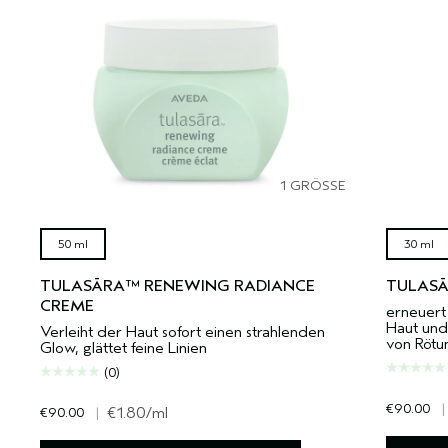
1 GRÖSSE
50 ml
30 ml
TULASĀRA™ RENEWING RADIANCE
TULAS
CREME
erneuert 
Haut und 
Verleiht der Haut sofort einen strahlenden
von Rötu
Glow, glättet feine Linien
(0)
€90.00
|
€90.00
|
€1.80
/ml