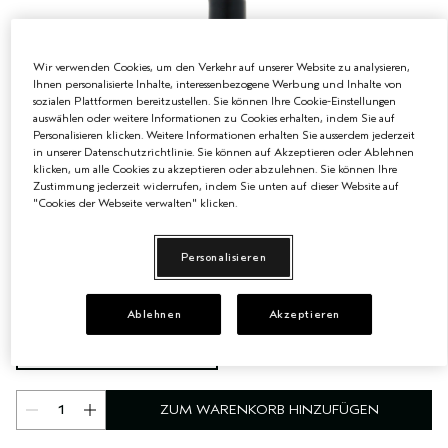
EMPFINDLICHE KOPFHAUT
PURE ABUNDANCE
Wir verwenden Cookies, um den Verkehr auf unserer Website zu analysieren,
ALLE KOLLEKTIONEN
Ihnen personalisierte Inhalte, interessenbezogene Werbung und Inhalte von
sozialen Plattformen bereitzustellen. Sie können Ihre Cookie-Einstellungen
auswählen oder weitere Informationen zu Cookies erhalten, indem Sie auf
Personalisieren klicken. Weitere Informationen erhalten Sie ausserdem jederzeit
in unserer Datenschutzrichtlinie. Sie können auf Akzeptieren oder Ablehnen
klicken, um alle Cookies zu akzeptieren oder abzulehnen. Sie können Ihre
Zustimmung jederzeit widerrufen, indem Sie unten auf dieser Website auf
"Cookies der Webseite verwalten" klicken.
Personalisieren
€90.00
€3.00
/ml
30 ml
Ablehnen
Akzeptieren
30 ml
€90.00
ZUM WARENKORB HINZUFÜGEN