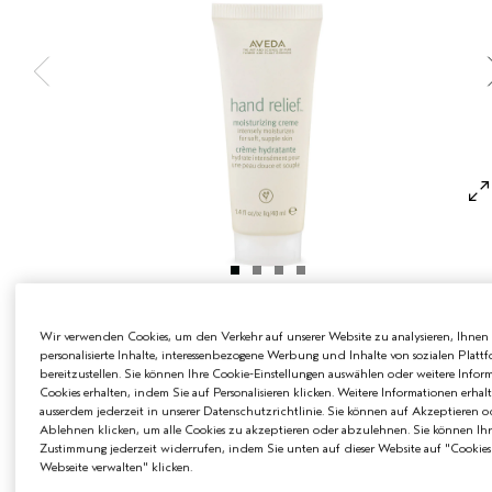
EMPFINDLICHE KOPFHAUT
PURE ABUNDANCE
ALLE KOLLEKTIONEN
€12.40
€0.31
/ml
40 ml
Wir verwenden Cookies, um den Verkehr auf unserer Website zu analysieren, Ihnen
personalisierte Inhalte, interessenbezogene Werbung und Inhalte von sozialen Platt
bereitzustellen. Sie können Ihre Cookie-Einstellungen auswählen oder weitere Infor
125 ml
40 ml
Cookies erhalten, indem Sie auf Personalisieren klicken. Weitere Informationen erhal
€36.40
€12.40
ausserdem jederzeit in unserer Datenschutzrichtlinie. Sie können auf Akzeptieren o
Ablehnen klicken, um alle Cookies zu akzeptieren oder abzulehnen. Sie können Ihr
Zustimmung jederzeit widerrufen, indem Sie unten auf dieser Website auf "Cookies
ZUM WARENKORB HINZUFÜGEN
Webseite verwalten" klicken.