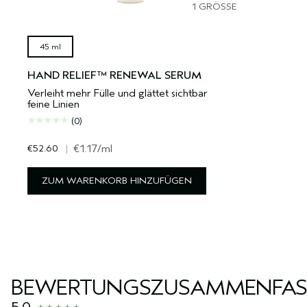
1 GRÖSSE
45 ml
HAND RELIEF™ RENEWAL SERUM
Verleiht mehr Fülle und glättet sichtbar
feine Linien
(0)
€52.60
|
€1.17
/ml
ZUM WARENKORB HINZUFÜGEN
BEWERTUNGSZUSAMMENFA