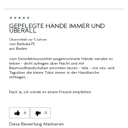
NACH
DURCHSCHNITTLICHER
MARKE,
ID,
HÄNDLER-
BEWERTUNG
KATEGORIE,
PRODUKTNAME,
PRODUKT-
UND
DURCHSCHNITTLICHER
MARKE,
ID,
ANZAHL
BEWERTUNG
KATEGORIE,
PRODUKTNAME,
GEPFLEGTE HÄNDE IMMER UND
DER
UND
DURCHSCHNITTLICHER
ÜBERALL
MARKE,
BEWERTUNGEN
ANZAHL
BEWERTUNG
KATEGORIE,
DER
Übermittelt
vor 5 Jahren
UND
DURCHSCHNITTLICHER
von
Barbara75
BEWERTUNGEN
ANZAHL
BEWERTUNG
aus
Baden
DER
UND
vom Desinfektionsmittel ausgetrocknete Hände werden es
BEWERTUNGEN
ANZAHL
lieben - dicht aufragen über Nacht und mit
DER
Baumwollhandschuhen einwirken lassen - tata - wie neu. und
BEWERTUNGEN
Tagsüber die kleine Tube immer in der Handtasche
mittragen....
Fazit
Ja, ich würde es einem Freund empfehlen
6
0
Diese Bewertung Markieren