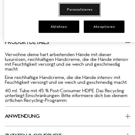
Personalisieren
2 BE CURLY ADVANCED MINIS & MINI PADDLE
BRUSH GRATIS AB 99 € BESTELLWERT
Ablehnen
Akzeptieren
PRODUKTDETAILS
Verwöhne deine hart arbeitenden Hände mit dieser
luxuriösen, reichhaltigen Handcreme, die die Hände intensiv
mit Feuchtigkeit versorgt und sie weich und geschmeidig
macht.
Eine reichhaltige Handcreme, die die Hände intensiv mit
Feuchtigkeit versorgt und sie weich und geschmeidig macht.
40 ml: Tube mit 45 % Post-Consumer HDPE. Das Recycling
unterliegt Einschränkungen. Bitte informiere dich bei deinem
örtlichen Recycling-Programm.
ANWENDUNG