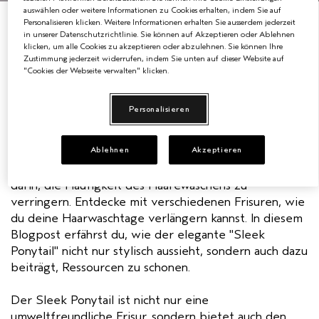
auswählen oder weitere Informationen zu Cookies erhalten, indem Sie auf
BEAUTY
Personalisieren klicken. Weitere Informationen erhalten Sie ausserdem jederzeit
EMPFINDLICHE KOPFHAUT
PURE ABUNDANCE
in unserer Datenschutzrichtlinie. Sie können auf Akzeptieren oder Ablehnen
klicken, um alle Cookies zu akzeptieren oder abzulehnen. Sie können Ihre
ALLE KOLLEKTIONEN
How-To
Zustimmung jederzeit widerrufen, indem Sie unten auf dieser Website auf
"Cookies der Webseite verwalten" klicken.
Sleek Ponytail
Personalisieren
Langfristige Ergebnisse erzielen
Ablehnen
Akzeptieren
Eine einfache Möglichkeit, Wasser zu sparen, besteht
darin, die Häufigkeit des Haarewaschens zu
verringern. Entdecke mit verschiedenen Frisuren, wie
du deine Haarwaschtage verlängern kannst. In diesem
Blogpost erfährst du, wie der elegante "Sleek
Ponytail" nicht nur stylisch aussieht, sondern auch dazu
beiträgt, Ressourcen zu schonen.
Der Sleek Ponytail ist nicht nur eine
umweltfreundliche Frisur, sondern bietet auch den