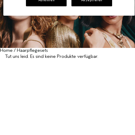
Ablehnen
Akzeptieren
EMPFINDLICHE KOPFHAUT
PURE ABUNDANCE
ALLE KOLLEKTIONEN
Home
/
Haarpflegesets
Tut uns leid. Es sind keine Produkte verfügbar.