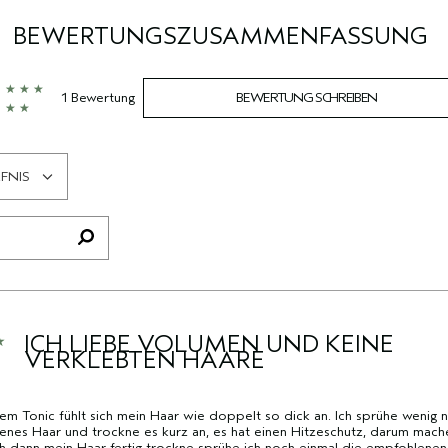
BEWERTUNGSZUSAMMENFASSUNG
1 Bewertung
BEWERTUNG SCHREIBEN
FNIS
ICH LIEBE VOLUMEN UND KEINE
VERKLEBTEN HAARE
em Tonic fühlt sich mein Haar wie doppelt so dick an. Ich sprühe wenig no
nes Haar und trockne es kurz an, es hat einen Hitzeschutz, darum mache
h dann mein Haar fertig trockne sprühe ich noch einmal die empfohlenen