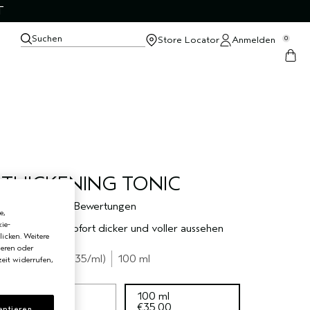
T
Suchen
Store Locator
Anmelden
0
THICKENING TONIC
5.0
1 Bewertungen
e,
ie-
lässt das Haar sofort dicker und voller aussehen
licken. Weitere
ieren oder
€35.00
€0.35
/ml
100 ml
eit widerrufen,
30 ml
100 ml
€12.40
€35.00
eptieren