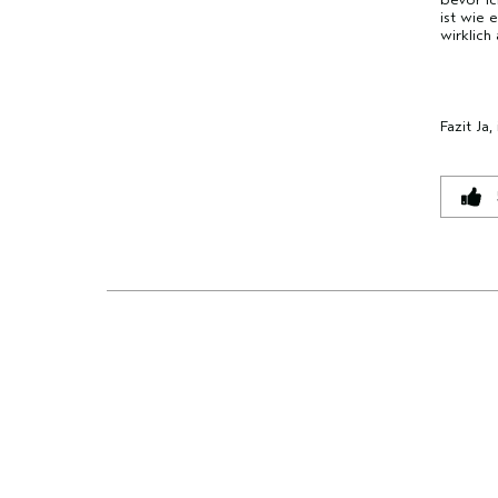
MARKE,
MARKE,
ist wie 
wirklich
KATEGORIE,
KATEGORIE,
DURCHSCHNITTLICHER
DURCHSCHNITTLICHER
BEWERTUNG
BEWERTUNG
UND
UND
Fazit
Ja,
ANZAHL
ANZAHL
DER
DER
BEWERTUNGEN
BEWERTUNGEN