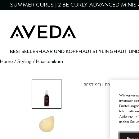
SUMMER CURLS | 2 BE CURLY ADVANCED MINIS 
BESTSELLER
HAAR UND KOPFHAUT
STYLING
HAUT UND
Home
/
Styling
/
Haartonikum
BEST SELLER
Wir verwende
interessenbe
Einstellunge
Informatione
Ablehnen kli
indem Sie un
Person