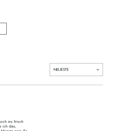
ch ins frisch
 ich das,
 Menge rein. Es