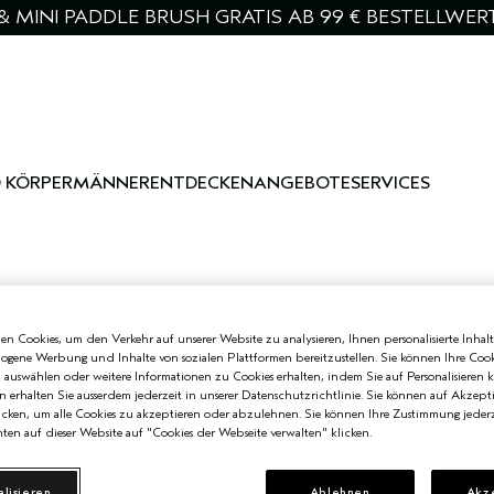
& MINI PADDLE BRUSH GRATIS AB 99 € BESTELLWER
 KÖRPER
MÄNNER
ENTDECKEN
ANGEBOTE
SERVICES
n Cookies, um den Verkehr auf unserer Website zu analysieren, Ihnen personalisierte Inhalt
zogene Werbung und Inhalte von sozialen Plattformen bereitzustellen. Sie können Ihre Cook
n auswählen oder weitere Informationen zu Cookies erhalten, indem Sie auf Personalisieren k
n erhalten Sie ausserdem jederzeit in unserer Datenschutzrichtlinie. Sie können auf Akzept
cken, um alle Cookies zu akzeptieren oder abzulehnen. Sie können Ihre Zustimmung jederz
ten auf dieser Website auf "Cookies der Webseite verwalten" klicken.
alisieren
Ablehnen
Akz