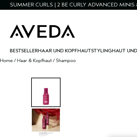
SUMMER CURLS | 2 BE CURLY ADVANCED MINIS 
BESTSELLER
HAAR UND KOPFHAUT
STYLING
HAUT UND
Home
/
Haar & Kopfhaut
/
Shampoo