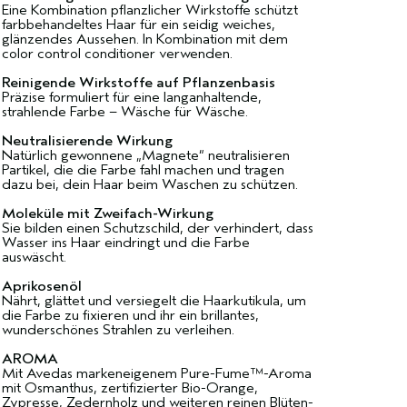
Eine Kombination pflanzlicher Wirkstoffe schützt
farbbehandeltes Haar für ein seidig weiches,
glänzendes Aussehen. In Kombination mit dem
color control conditioner verwenden.
Reinigende Wirkstoffe auf Pflanzenbasis
Präzise formuliert für eine langanhaltende,
strahlende Farbe – Wäsche für Wäsche.
Neutralisierende Wirkung
Natürlich gewonnene „Magnete“ neutralisieren
Partikel, die die Farbe fahl machen und tragen
dazu bei, dein Haar beim Waschen zu schützen.
Moleküle mit Zweifach-Wirkung
Sie bilden einen Schutzschild, der verhindert, dass
Wasser ins Haar eindringt und die Farbe
auswäscht.
Aprikosenöl
Nährt, glättet und versiegelt die Haarkutikula, um
die Farbe zu fixieren und ihr ein brillantes,
wunderschönes Strahlen zu verleihen.
AROMA
Mit Avedas markeneigenem Pure-Fume™-Aroma
mit Osmanthus, zertifizierter Bio-Orange,
Zypresse, Zedernholz und weiteren reinen Blüten-