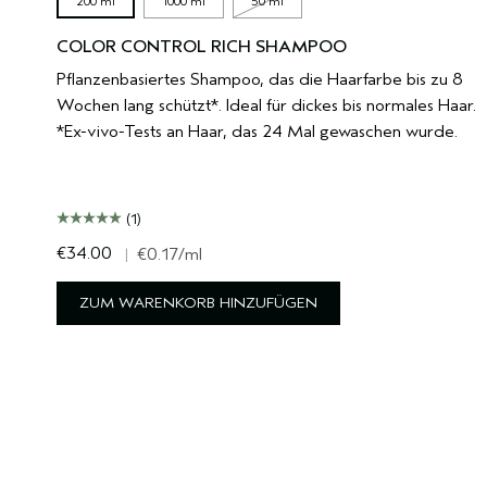
200 ml
1000 ml
50 ml
COLOR CONTROL RICH SHAMPOO
Pflanzenbasiertes Shampoo, das die Haarfarbe bis zu 8
Wochen lang schützt*. Ideal für dickes bis normales Haar.
*Ex-vivo-Tests an Haar, das 24 Mal gewaschen wurde.
(1)
€34.00
|
€0.17
/ml
ZUM WARENKORB HINZUFÜGEN