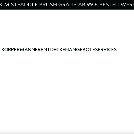
& MINI PADDLE BRUSH GRATIS AB 99 € BESTELLWER
 KÖRPER
MÄNNER
ENTDECKEN
ANGEBOTE
SERVICES