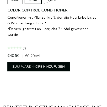
40 ml
200 ml
1000 ml
COLOR CONTROL CONDITIONER
Conditioner mit Pflanzenkraft, der die Haarfarbe bis zu
8 Wochen lang schützt*
*Ex-vivo-getestet an Haar, das 24 Mal gewaschen
wurde
(0)
€40.50
|
€0.20
/ml
ZUM WARENKORB HINZUFÜGEN