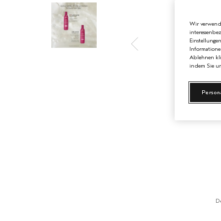
Wir verwende
interessenbe
Einstellunge
Informatione
Ablehnen kli
indem Sie un
Person
D