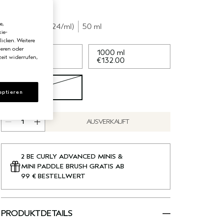
wurde.
€12.00
e,
€0.24
/ml
50 ml
ie-
licken. Weitere
ieren oder
200 ml
1000 ml
eit widerrufen,
€34.00
€132.00
50 ml
€12.00
eptieren
AUSVERKAUFT
2 BE CURLY ADVANCED MINIS &
MINI PADDLE BRUSH GRATIS AB
99 € BESTELLWERT
PRODUKTDETAILS