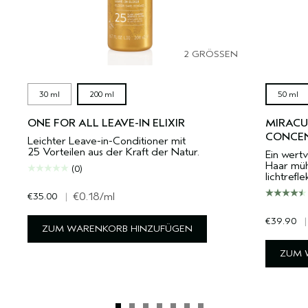
2 GRÖSSEN
30 ml
200 ml
50 ml
ONE FOR ALL LEAVE-IN ELIXIR
MIRACU
CONCE
Leichter Leave-in-Conditioner mit
25 Vorteilen aus der Kraft der Natur.
Ein wertv
Haar müh
(0)
lichtrefl
€35.00
|
€0.18
/ml
€39.90
|
ZUM WARENKORB HINZUFÜGEN
ZUM 