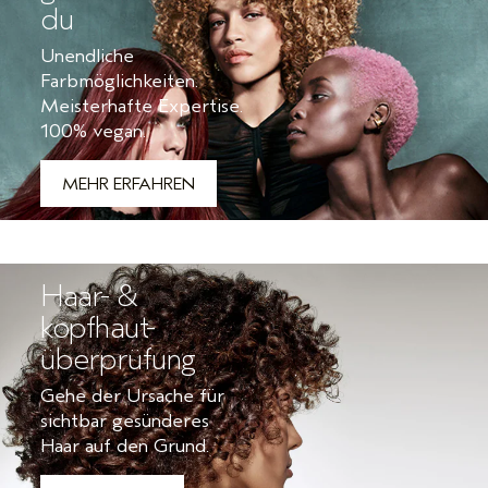
du
Unendliche
Farbmöglichkeiten.
Meisterhafte Expertise.
100% vegan.
MEHR ERFAHREN
Haar- &
kopfhaut-
überprüfung
Gehe der Ursache für
sichtbar gesünderes
Haar auf den Grund.