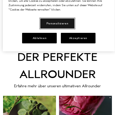
klicken, um alle Cookies zu akzeptieren oder abzulehnen. Sie können Ihre
25 VORTEILE IN EINEM
Zustimmung jederzeit widerrufen, indem Sie unten auf dieser Website auf
"Cookies der Webseite verwalten" klicken.
Unser ultimativer Allrounder: Leichte Pflege, Schutz und
perfektes Finish – für alle Haartypen und -strukturen.
Personalisieren
MEHR ENTDECKEN
Ablehnen
Akzeptieren
DER PERFEKTE
ALLROUNDER
Erfahre mehr über unseren ultimativen Allrounder