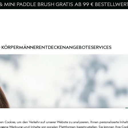
& MINI PADDLE BRUSH GRATIS AB 99 € BESTELLWER
 KÖRPER
MÄNNER
ENTDECKEN
ANGEBOTE
SERVICES
P
Unser einzigarti
n Cookies, um den Verkehr auf unserer Website zu analysieren, Ihnen personalisierte Inhalt
transformiert tro
zogene Werbung und Inhalte von sozialen Plattformen bereitzustellen. Sie können Ihre Cook