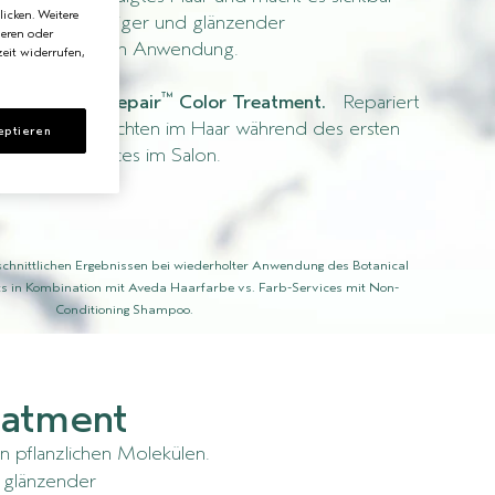
licken. Weitere
ker, geschmeidiger und glänzender
ieren oder
bei der ersten Anwendung.
eit widerrufen,
™
it
Botanical Repair
Color Treatment.
Repariert
i zentralen Schichten im Haar während des ersten
eptieren
Farb-Services im Salon.
chnittlichen Ergebnissen bei wiederholter Anwendung des Botanical
s in Kombination mit Aveda Haarfarbe vs. Farb-Services mit Non-
Conditioning Shampoo.
eatment
n pflanzlichen Molekülen.
d glänzender