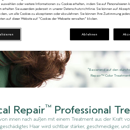
n auswählen oder weitere Informationen zu Cookies erhalten, indem Sie auf Personalisieren k
stär
n erhalten Sie ausserdem jederzeit in unserer Datenschutzrichtlinie. Sie können auf Akzept
cken, um alle Cookies zu akzeptieren oder abzulehnen. Sie können Ihre Zustimmung jederz
ten auf dieser Website auf "Cookies der Webseite verwalten" klicken.
*
5x stärkeres Haar
m
und stärkt die dre
alisieren
Ablehnen
Akz
*
Basierend auf den durchs
Repair™ Color Treatment
™
cal Repair
Professional Tr
von innen nach außen mit einem Treatment aus der Kraft vo
geschädigtes Haar wird sichtbar stärker, geschmeidiger, un