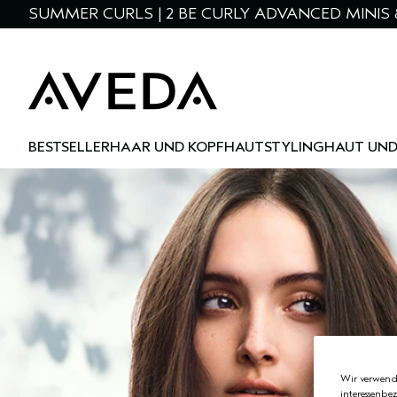
SUMMER CURLS | 2 BE CURLY ADVANCED MINIS 
BESTSELLER
HAAR UND KOPFHAUT
STYLING
HAUT UND
Wir verwende
interessenbe