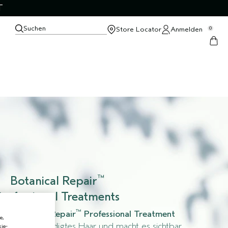
T
Suchen
Store Locator
Anmelden
0
™
Botanical Repair
rofessional Treatments
™
ges
Botanical Repair
Professional Treatment
e,
ckenes, geschädigtes Haar und macht es sichtbar
ie-