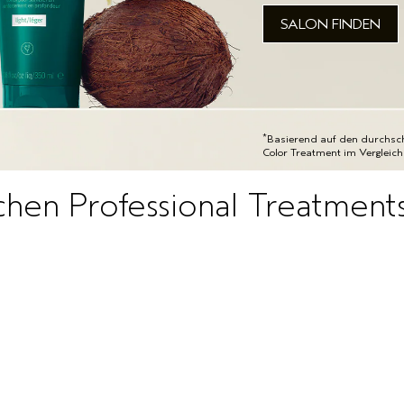
SALON FINDEN
*
Basierend auf den durchschn
Color Treatment im Vergleic
chen Professional Treatments