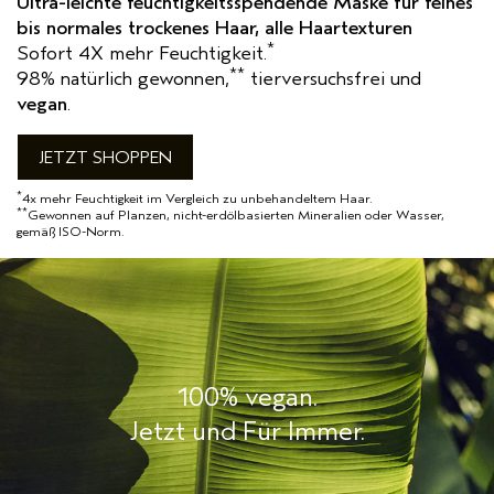
Ultra-leichte feuchtigkeitsspendende Maske für feines
bis normales trockenes Haar, alle Haartexturen
*
Sofort 4X mehr Feuchtigkeit.
**
98% natürlich gewonnen,
tierversuchsfrei und
vegan
.
JETZT SHOPPEN
*
4x mehr Feuchtigkeit im Vergleich zu unbehandeltem Haar.
**
Gewonnen auf Planzen, nicht-erdölbasierten Mineralien oder Wasser,
gemäß ISO-Norm.
100% vegan.
Jetzt und Für Immer.