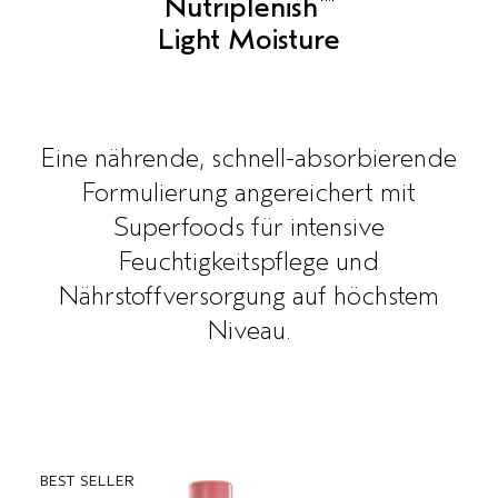
™
Nutriplenish
Light Moisture
EMPFINDLICHE KOPFHAUT
PURE ABUNDANCE
ALLE KOLLEKTIONEN
Eine nährende, schnell-absorbierende
Formulierung angereichert mit
Superfoods für intensive
Feuchtigkeitspflege und
Nährstoffversorgung auf höchstem
Niveau.
BEST SELLER