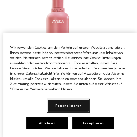
Wir verwenden Cookies, um den Verkehr auf unserer Website zu analysieren,
Ihnen personalisierte Inhalte, interessenbezogene Werbung und Inhalte von
sozialen Plattformen bereitzustellen. Sie können Ihre Cookie-Einstellungen
auswählen oder weitere Informationen zu Cookies erhalten, indem Sie auf
Personalisieren klicken. Weitere Informationen erhalten Sie ausserdem jederzeit
in unserer Datenschutzrichtlinie. Sie können auf Akzeptieren oder Ablehnen
klicken, um alle Cookies zu akzeptieren oder abzulehnen. Sie können Ihre
Zustimmung jederzeit widerrufen, indem Sie unten auf dieser Website auf
3 GRÖSSEN
"Cookies der Webseite verwalten" klicken.
50 ml
250 ml
1000 ml
250 ml
Personalisieren
NUTRIPLENISH™ SHAMPOO LIGHT
NUTRIP
MOISTURE
MOISTU
Ablehnen
Akzeptieren
Die leichte Formel wirkt reinigend und
Die leich
aufbauend durch nährstoffreiche
aufbauen