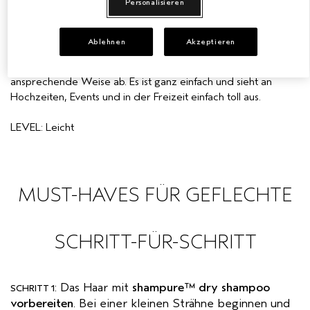
Personalisieren
HALBHOHER HAARKRANZ
EMPFINDLICHE KOPFHAUT
PURE ABUNDANCE
IN BOHO-CHIC
Ablehnen
Akzeptieren
ALLE KOLLEKTIONEN
Runde deine Haarstyles mit einem halbhohen Haarkranz auf
ansprechende Weise ab. Es ist ganz einfach und sieht an
Hochzeiten, Events und in der Freizeit einfach toll aus.
LEVEL: Leicht
MUST-HAVES FÜR GEFLECHTE
SCHRITT-FÜR-SCHRITT
: Das Haar mit
shampure™ dry shampoo
SCHRITT 1
vorbereiten
. Bei einer kleinen Strähne beginnen und