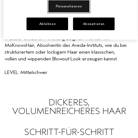
PRO STYLING-TIPPS FÜR EINEN
Personalisieren
EMPFINDLICHE KOPFHAUT
PURE ABUNDANCE
SEIDIG-VOLUMINÖSEN
BLOWOUT-LOOK
Ablehnen
Akzeptieren
ALLE KOLLEKTIONEN
In dieser einfachen Anleitung zeigt dir Monica von
MoKnowsHair, Absolventin des Aveda-Instituts, wie du bei
strukturiertem oder lockigem Haar einen klassischen,
vollen und wippenden Blowout-Look erzeugen kannst.
LEVEL: Mittelschwer
DICKERES,
VOLUMENREICHERES HAAR
SCHRITT-FÜR-SCHRITT