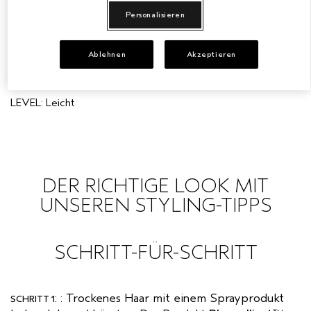
Personalisieren
BEACH-WELLEN
EMPFINDLICHE KOPFHAUT
PURE ABUNDANCE
ALLE KOLLEKTIONEN
Ablehnen
Akzeptieren
Bringe den Strand zum Look. Style dein Haar das ganze Jahr
zu sommerlichen Wellen ohne Anwendung von Hitze.
LEVEL: Leicht
DER RICHTIGE LOOK MIT
UNSEREN STYLING-TIPPS
SCHRITT-FÜR-SCHRITT
: : Trockenes Haar mit einem Sprayprodukt
SCHRITT 1