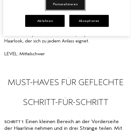
WASSERFALL- GEFLECHT
Personalisieren
EMPFINDLICHE KOPFHAUT
PURE ABUNDANCE
SCHRITT-FÜR-SCHRITT
Ablehnen
Akzeptieren
ALLE KOLLEKTIONEN
Probiere das Wasserfall-Geflecht aus. Eine Alternative zum
klassischen Zopf für einen schlichten, ansprechenden
Haarlook, der sich zu jedem Anlass eignet.
LEVEL: Mittelschwer
MUST-HAVES FÜR GEFLECHTE
SCHRITT-FÜR-SCHRITT
: Einen kleinen Bereich an der Vorderseite
SCHRITT 1
der Haarlinie nehmen und in drei Stränge teilen. Mit